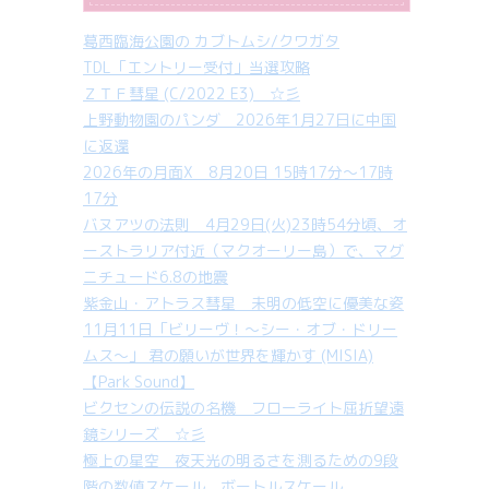
葛西臨海公園の カブトムシ/クワガタ
TDL「エントリー受付」当選攻略
ＺＴＦ彗星 (C/2022 E3) ☆彡
上野動物園のパンダ 2026年1月27日に中国
に返還
2026年の月面X 8月20日 15時17分～17時
17分
バヌアツの法則 4月29日(火)23時54分頃、オ
ーストラリア付近（マクオーリー島）で、マグ
ニチュード6.8の地震
紫金山・アトラス彗星 未明の低空に優美な姿
11月11日「ビリーヴ！～シー・オブ・ドリー
ムス～」 君の願いが世界を輝かす (MISIA)
【Park Sound】
ビクセンの伝説の名機 フローライト屈折望遠
鏡シリーズ ☆彡
極上の星空 夜天光の明るさを測るための9段
階の数値スケール ボートルスケール