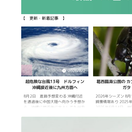
【 更新・新着記事 】
026/8/5
2026/8/2
雨明け
超危険な台風13号 ドルフィン
葛西臨海公園の カ
沖縄接近後に九州方面へ
ガタ
 7月20
 四国地
8月2日 進路予想変わる 沖縄付近
2026年シーズン 8
畿地方、
を通過後に中国大陸へ向かう予想か
捕獲情報あり 2025
梅雨明け
ら、沖縄に接近後に北上して九州方
2025年6月14日 
 6月29
面へ アメリカ海洋大気
れは早かったものの
庁
く、樹液の出方は低
ヨーロッ
建設の影響もあって
パ中期予報センター 気象庁 8月
シ・クワガタの確認