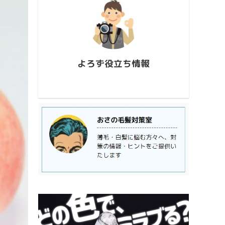
conten
726_173927.mp4
813_2
https://www.youtube.com/watch?
ウス流
v=AUJyBTySGso
月が大
い年は
極大時刻
よろず役立ち情報