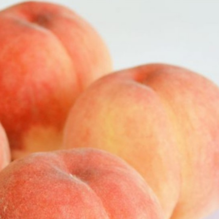
ムシ・ノコギリ
スポット」（ひまわり畑内） 噴水
りました。しか
前中央園路の「Fresh Sun（爽やか
減少していると
な陽）」 葛西臨海水族園入口前の演
年3月28日 冬
出「Deep Sea Night（深海の夜）」
タ全員が目覚め
月17日 冬眠して
覚めました!!
.