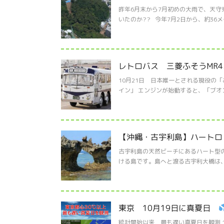
昨年6月末から7月初めの大雨で、天守
いたのか?? 今年7月2日から、約36メ
レトロバス 三菱ふそうMR4
10月21日 日本唯一とされる現役の
イン」 エンジンが始動すると、「ブオン
【沖縄・古宇利島】ハートロ
古宇利島の天然ビーチにあるハート型の
ける島です。島へと渡る古宇利大橋は、
東京 10月19日に真夏日
統計開始以来 最も遅い真夏日を観測 1