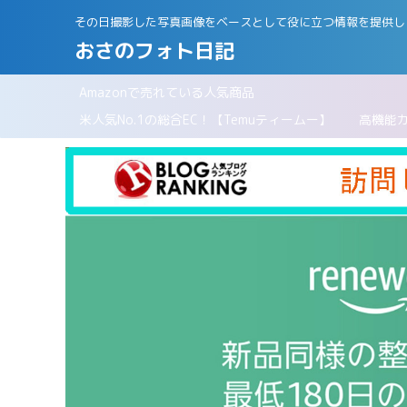
その日撮影した写真画像をベースとして役に立つ情報を提供し
おさのフォト日記
Amazonで売れている人気商品
パリ
米人気No.1の総合EC！【Temuティームー】
高機能