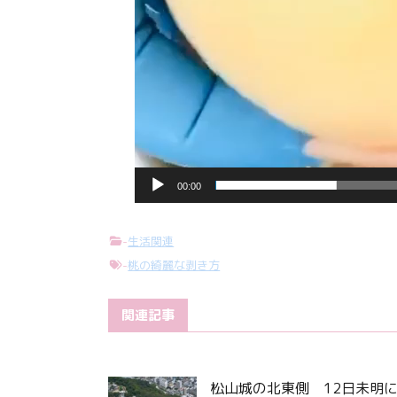
00:00
-
生活関連
-
桃の綺麗な剥き方
関連記事
松山城の北東側 12日未明