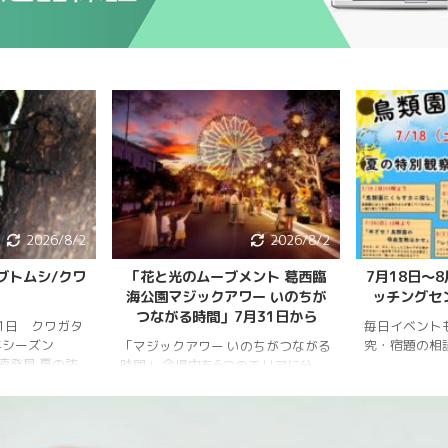
2026/8/2
2026/8/2
ブトムシ/クワ
「花と光のムーブメント 葛西臨
7月18日〜
海公園マジックアワー いのちが
ッチングセ
つながる時間」7月31日から
月1日 クワガタ
毎日イベント
年シーズン
究・宿題の相
「マジックアワー いのちがつながる
樹液発見 夏の訪
時間」 会場内を6つのエリアに分
、雨量が少な
け、夕暮れから夜明けまで移り変わ
調。新水族園の
る空の色彩をイメージしたライトア
か、カブトム
ップを展開。ライトアップの点灯時
情報はかなり減
間は18時～20時30分。 「フォト