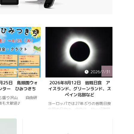
2026/8/1
2026/7/31
8月25日 鳥類園ウォ
2026年8月12日 皆既日食 ア
ペルセ
ンター ひみつきち
イスランド、グリーンランド、ス
ペイン北部など
も盛り沢山 自由研
202
談も大歓迎♪
件のペ
ヨーロッパでは27年ぶりの皆既日食
スター
今回の日食は、中央ヨーロッパ時間
https:
2026年8月12日(水)の夕方、太陽が
conten
西の空に傾いたころで起こります。
813_2
https://hrykosd.com/wp-
https:
content/uploads/2026/07/20260