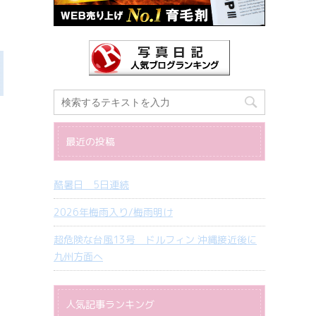
最近の投稿
酷暑日 5日連続
2026年梅雨入り/梅雨明け
超危険な台風13号 ドルフィン 沖縄接近後に
九州方面へ
人気記事ランキング