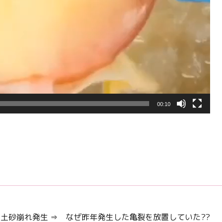
00:10
に土砂崩れ発生 ⇒ なぜ昨年発生した亀裂を放置していた??