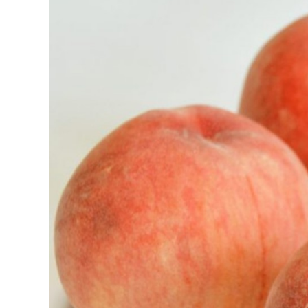
31日 6:00 8月30日 5:20 8月1日
りましたが、カブト
に南鳥島近海で猛烈な勢力へ 台風
クワガタの情報があ
13号は、今後、海面水温が29度以
し、かなり個体数が
上の海域を西進する見込みで、猛烈
思われます。 2025
な勢力になる見込み。
眠していたコクワガ
ました!! 2025年2
いたコクワガタ♂が目
昆虫ゼリーを吸って ..