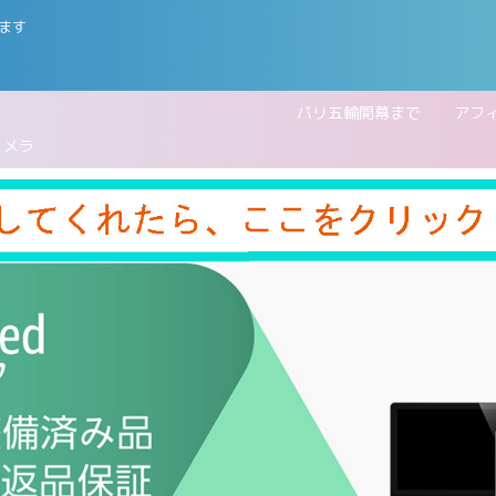
ます
五輪開幕まで
アフ
カメラ