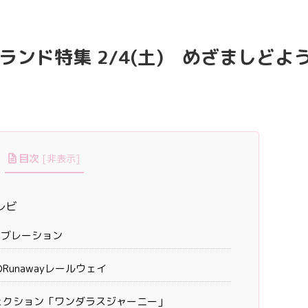
ンド特集 2/4(土) めざましどよ
目次
[
非表示
]
レビ
レブレーション
unawayレールウェイ
ェクション「ワンダラスジャーニー」