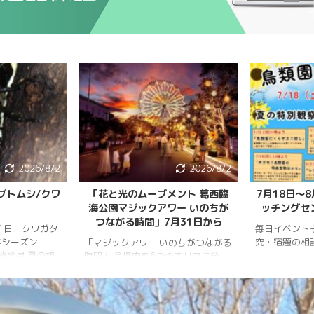
2026/8/2
2026/8/2
ブトムシ/クワ
「花と光のムーブメント 葛西臨
7月18日〜
海公園マジックアワー いのちが
ッチングセ
つながる時間」7月31日から
月1日 クワガタ
毎日イベント
年シーズン
究・宿題の相
「マジックアワー いのちがつながる
樹液発見 夏の訪
時間」 会場内を6つのエリアに分
、雨量が少な
け、夕暮れから夜明けまで移り変わ
調。新水族園の
る空の色彩をイメージしたライトア
か、カブトム
ップを展開。ライトアップの点灯時
情報はかなり減
間は18時～20時30分。 「フォト