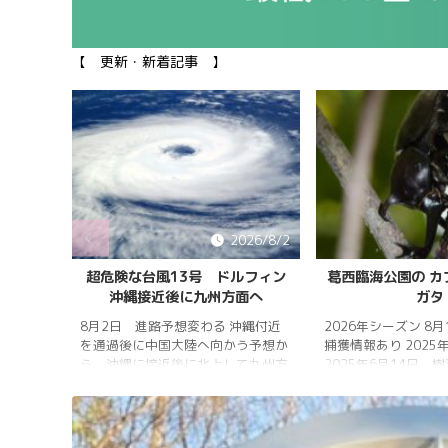
【 更新・新着記事 】
026/8/5
2026/8/2
雨明け
超危険な台風13号 ドルフィン
葛西臨海公園の カ
沖縄接近後に九州方面へ
ガタ
 7月20
 四国地
8月2日 進路予想変わる 沖縄付近
2026年シーズン 8
畿地方、
を通過後に中国大陸へ向かう予想か
捕獲情報あり 2025
梅雨明け
ら、沖縄に接近後に北上して九州方
2025年6月14日 
 6月29
面へ アメリカ海洋大気
れは早かったものの
庁
く、樹液の出方は低
ヨーロッ
建設の影響もあって
パ中期予報センター 気象庁 8月
シ・クワガタの確認