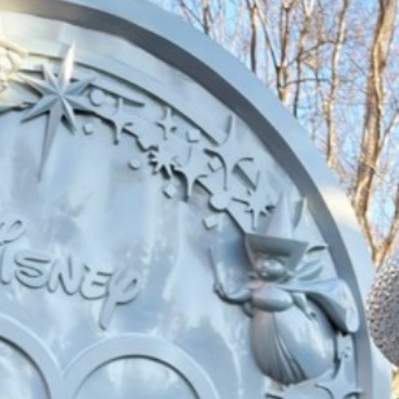
ムシ・ノコギリ
スポット」（ひまわり畑内） 噴水
りました。しか
前中央園路の「Fresh Sun（爽やか
減少していると
な陽）」 葛西臨海水族園入口前の演
年3月28日 冬
出「Deep Sea Night（深海の夜）」
タ全員が目覚め
月17日 冬眠して
覚めました!!
.