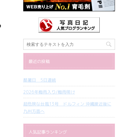
う
最近の投稿
酷暑日 5日連続
2026年梅雨入り/梅雨明け
超危険な台風13号 ドルフィン 沖縄接近後に
九州方面へ
人気記事ランキング