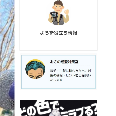
conten
726_173927.mp4
813_2
https://www.youtube.com/watch?
ウス流
v=AUJyBTySGso
月が大
い年は
極大時刻
よろず役立ち情報