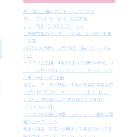
葛西臨海公園の カブトムシ/クワガタ
TDL「エントリー受付」当選攻略
ＺＴＦ彗星 (C/2022 E3) ☆彡
上野動物園のパンダ 2026年1月27日に中国
に返還
2026年の月面X 8月20日 15時17分～17時
17分
バヌアツの法則 4月29日(火)23時54分頃、オ
ーストラリア付近（マクオーリー島）で、マグ
ニチュード6.8の地震
紫金山・アトラス彗星 未明の低空に優美な姿
11月11日「ビリーヴ！～シー・オブ・ドリー
ムス～」 君の願いが世界を輝かす (MISIA)
【Park Sound】
ビクセンの伝説の名機 フローライト屈折望遠
鏡シリーズ ☆彡
極上の星空 夜天光の明るさを測るための9段
階の数値スケール ボートルスケール