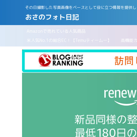
その日撮影した写真画像をベースとして役に立つ情報を提供し
おさのフォト日記
Amazonで売れている人気商品
パリ
米人気No.1の総合EC！【Temuティームー】
高機能