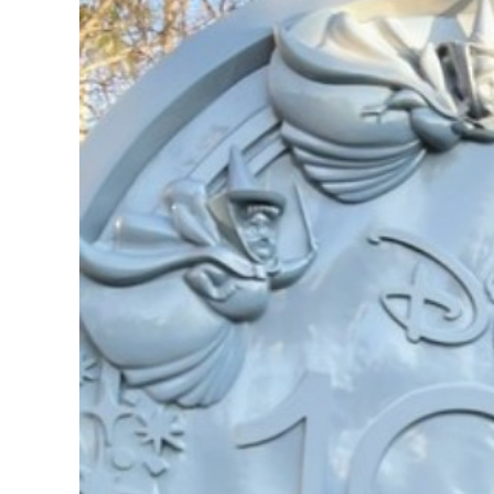
31日 6:00 8月30日 5:20 8月1日
りましたが、カブト
に南鳥島近海で猛烈な勢力へ 台風
クワガタの情報があ
13号は、今後、海面水温が29度以
し、かなり個体数が
上の海域を西進する見込みで、猛烈
思われます。 2025
な勢力になる見込み。
眠していたコクワガ
ました!! 2025年2
いたコクワガタ♂が目
昆虫ゼリーを吸って ..