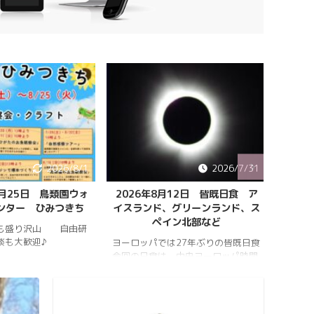
2026/8/1
2026/7/31
8月25日 鳥類園ウォ
2026年8月12日 皆既日食 ア
ペルセ
ンター ひみつきち
イスランド、グリーンランド、ス
ペイン北部など
も盛り沢山 自由研
202
談も大歓迎♪
件のペ
ヨーロッパでは27年ぶりの皆既日食
スター
今回の日食は、中央ヨーロッパ時間
https:
2026年8月12日(水)の夕方、太陽が
conten
西の空に傾いたころで起こります。
813_2
https://hrykosd.com/wp-
https:
content/uploads/2026/07/20260