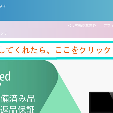
ます
五輪開幕まで
アフ
カメラ