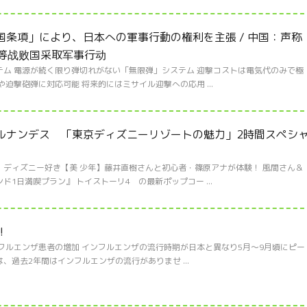
敵国条項」により、日本への軍事行動の権利を主張 / 中国：声称
本等战败国采取军事行动
ム 電源が続く限り弾切れがない「無限弾」システム 迎撃コストは電気代のみで極
迫撃砲弾に対応可能 将来的にはミサイル迎撃への応用 ...
送のヒルナンデス 「東京ディズニーリゾートの魅力」2時間スペシ
ディズニー好き【美 少年】藤井直樹さんと初心者・篠原アナが体験！ 風間さん＆
1日満喫プラン』 トイストーリ4 の最新ポップコー ...
!
ルエンザ患者の増加 インフルエンザの流行時期が日本と異なり5月〜9月頃にピー
過去2年間はインフルエンザの流行がありませ ...