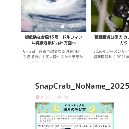
026/8/5
2026/8/2
雨明け
超危険な台風13号 ドルフィン
葛西臨海公園の カ
沖縄接近後に九州方面へ
ガタ
 7月20
 四国地
8月2日 進路予想変わる 沖縄付近
2026年シーズン 8
畿地方、
を通過後に中国大陸へ向かう予想か
捕獲情報あり 2025
梅雨明け
ら、沖縄に接近後に北上して九州方
2025年6月14日 
 6月29
面へ アメリカ海洋大気
れは早かったものの
庁
く、樹液の出方は低
ヨーロッ
建設の影響もあって
SnapCrab_NoName_2025
パ中期予報センター 気象庁 8月
シ・クワガタの確認
31日 6:00 8月30日 5:20 8月1日
りましたが、カブト
に南鳥島近海で猛烈な勢力へ 台風
クワガタの情報があ
2025年11月30日
13号は、今後、海面水温が29度以
し、かなり個体数が
上の海域を西進する見込みで、猛烈
思われます。 2025
な勢力になる見込み。
眠していたコクワガ
ました!! 2025年2
いたコクワガタ♂が目
昆虫ゼリーを吸って ..