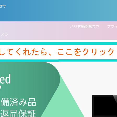
ます
五輪開幕まで
アフ
カメラ