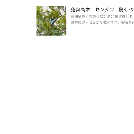
落葉高木 センダン 驚くべき
薬用植物でもあるセンダン 果実はし
は梢にクマゼミが多数止まり、樹液を吸