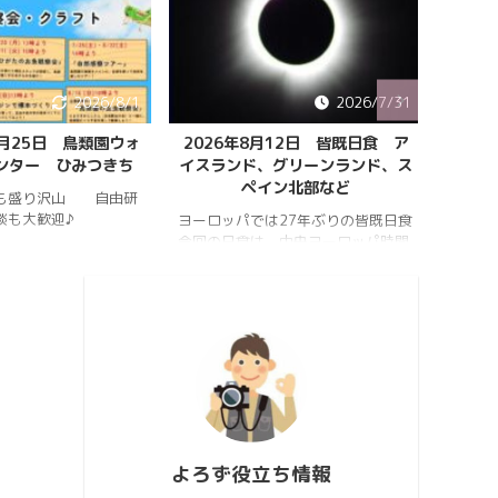
2026/8/1
2026/7/31
8月25日 鳥類園ウォ
2026年8月12日 皆既日食 ア
ペルセ
ンター ひみつきち
イスランド、グリーンランド、ス
ペイン北部など
も盛り沢山 自由研
202
談も大歓迎♪
件のペ
ヨーロッパでは27年ぶりの皆既日食
スター
今回の日食は、中央ヨーロッパ時間
https:
2026年8月12日(水)の夕方、太陽が
conten
西の空に傾いたころで起こります。
813_2
https://hrykosd.com/wp-
https:
content/uploads/2026/07/20260
conten
726_173927.mp4
813_2
https://www.youtube.com/watch?
ウス流
v=AUJyBTySGso
月が大
い年は
極大時刻
よろず役立ち情報