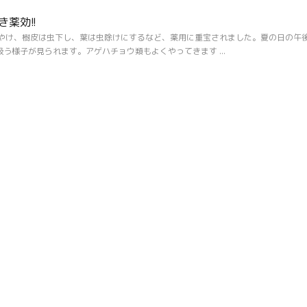
薬効!!
もやけ、樹皮は虫下し、葉は虫除けにするなど、薬用に重宝されました。夏の日の午
う様子が見られます。アゲハチョウ類もよくやってきます ...