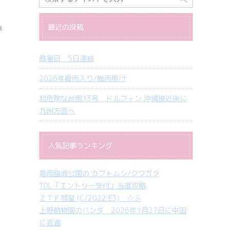
最近の投稿
後
酷暑日 5日連続
2026年梅雨入り/梅雨明け
超危険な台風13号 ドルフィン 沖縄接近後に
九州方面へ
人気記事ランキング
葛西臨海公園の カブトムシ/クワガタ
TDL「エントリー受付」当選攻略
ＺＴＦ彗星 (C/2022 E3) ☆彡
上野動物園のパンダ 2026年1月27日に中国
に返還