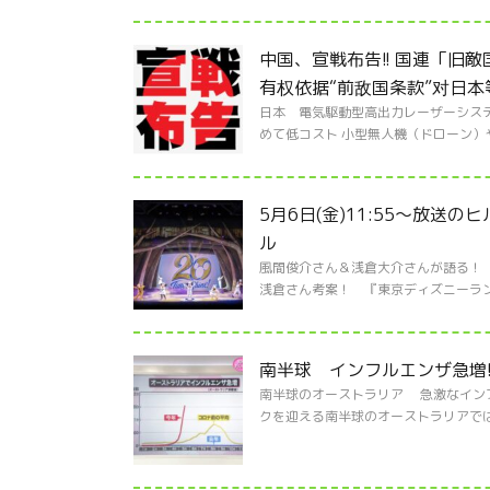
中国、宣戦布告!! 国連「旧
有权依据“前敌国条款”对日
日本 電気駆動型高出力レーザーシステ
めて低コスト 小型無人機（ドローン）や
5月6日(金)11:55～放
ル
風間俊介さん＆浅倉大介さんが語る！ 
浅倉さん考案！ 『東京ディズニーランド
南半球 インフルエンザ急増!
南半球のオーストラリア 急激なインフ
クを迎える南半球のオーストラリアでは、