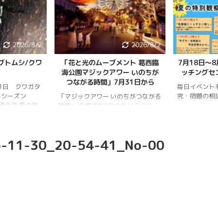
2026/8/2
2026/8/2
ブトムシ/クワ
「花と光のムーブメント 葛西臨
7月18日〜
海公園マジックアワー いのちが
ッチングセ
つながる時間」7月31日から
月1日 クワガタ
毎日イベント
年シーズン
究・宿題の相
「マジックアワー いのちがつながる
樹液発見 夏の訪
時間」 会場内を6つのエリアに分
、雨量が少な
け、夕暮れから夜明けまで移り変わ
調。新水族園の
る空の色彩をイメージしたライトア
か、カブトム
ップを展開。ライトアップの点灯時
-11-30_20-54-41_No-00
情報はかなり減
間は18時～20時30分。 「フォト
ムシ・ノコギリ
スポット」（ひまわり畑内） 噴水
りました。しか
前中央園路の「Fresh Sun（爽やか
減少していると
な陽）」 葛西臨海水族園入口前の演
年3月28日 冬
出「Deep Sea Night（深海の夜）」
タ全員が目覚め
月17日 冬眠して
覚めました!!
.