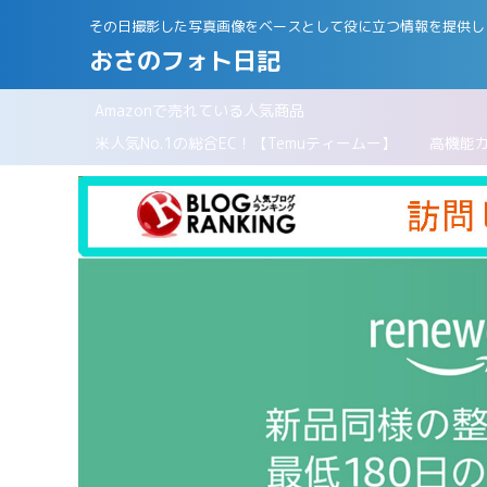
その日撮影した写真画像をベースとして役に立つ情報を提供し
おさのフォト日記
Amazonで売れている人気商品
パリ
米人気No.1の総合EC！【Temuティームー】
高機能