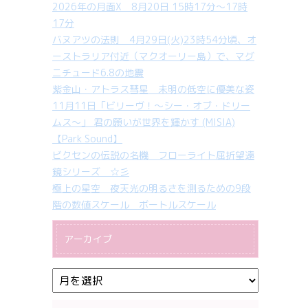
2026年の月面X 8月20日 15時17分～17時
17分
バヌアツの法則 4月29日(火)23時54分頃、オ
ーストラリア付近（マクオーリー島）で、マグ
ニチュード6.8の地震
紫金山・アトラス彗星 未明の低空に優美な姿
11月11日「ビリーヴ！～シー・オブ・ドリー
ムス～」 君の願いが世界を輝かす (MISIA)
【Park Sound】
ビクセンの伝説の名機 フローライト屈折望遠
鏡シリーズ ☆彡
極上の星空 夜天光の明るさを測るための9段
階の数値スケール ボートルスケール
アーカイブ