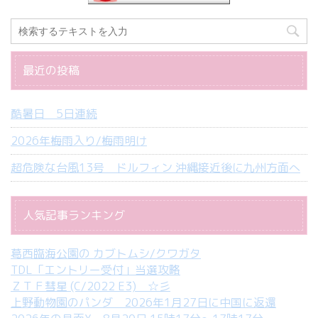
最近の投稿
酷暑日 5日連続
2026年梅雨入り/梅雨明け
超危険な台風13号 ドルフィン 沖縄接近後に九州方面へ
人気記事ランキング
葛西臨海公園の カブトムシ/クワガタ
TDL「エントリー受付」当選攻略
ＺＴＦ彗星 (C/2022 E3) ☆彡
上野動物園のパンダ 2026年1月27日に中国に返還