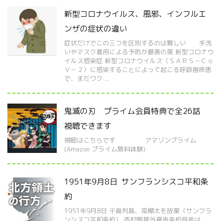
新型コロナウイルス、風邪、インフルエ
ンザの症状の違い
症状だけでこの三つを区別するのは難しい 手洗
いやマスク着用による予防が最善の策 新型コロナウ
イルス感染症 新型コロナウイルス（ＳＡＲＳ－Ｃｏ
Ｖ－２）に感染することによって起こる呼吸器疾患
で、まだワク ...
鬼滅の刃 プライム会員特典で全26話
視聴できます
視聴はこちらです アマゾンプライム
(Amazon プライム無料体験)
1951年9月8日 サンフランシスコ平和条
約
1951年9月8日 千島列島、南樺太を放棄（サンフラ
ンシスコ平和条約） 西村熊雄外務省条約局長は、