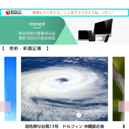
【 更新・新着記事 】
6/8/5
2026/8/2
超危険な台風13号 ドルフィン 沖縄接近後
葛