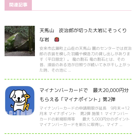
関連記事
天馬山 炭治郎が切った大岩にそっくり
な岩
安来市広瀬町上山佐の天馬山 麓のセンターでは炭治
郎の衣装を模した羽織や模造刀の貸し出しがありま
す（平日限定）。 龍の割石 竜の割石とは、その
昔、須坂のある池が日照りが続いて水が干し上がっ
た時、その池に ...
マイナンバーカードで 最大20,000円分
もらえる「マイナポイント」第2弾
マイナンバーカードの申請期限が延長 9月末⇒12
月末 マイナポイント 第2弾 施策１ マイナンバー
カードの新規取得等 最大 5,000円分のポイント
マイナンバーカードを新たに取得し、マイナ ...