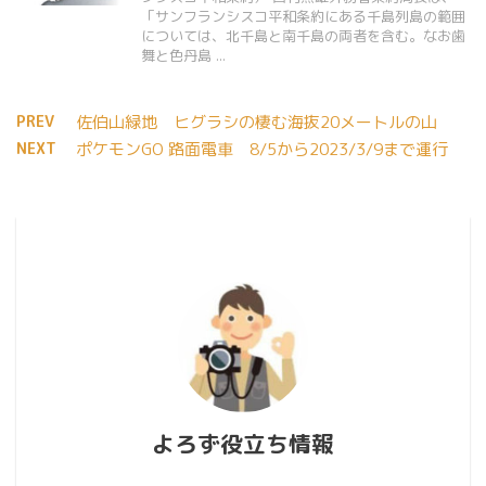
「サンフランシスコ平和条約にある千島列島の範囲
については、北千島と南千島の両者を含む。なお歯
舞と色丹島 ...
PREV
佐伯山緑地 ヒグラシの棲む海抜20メートルの山
NEXT
ポケモンGO 路面電車 8/5から2023/3/9まで運行
よろず役立ち情報