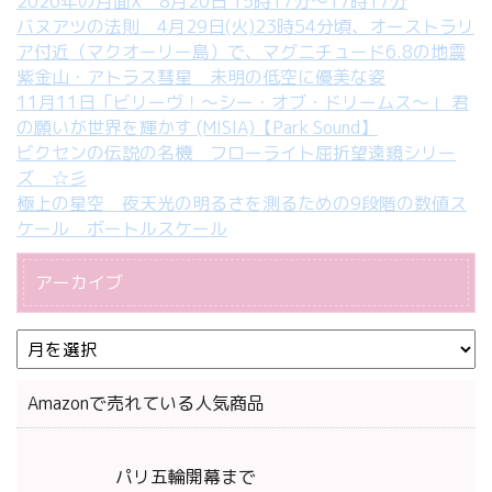
2026年の月面X 8月20日 15時17分～17時17分
バヌアツの法則 4月29日(火)23時54分頃、オーストラリ
ア付近（マクオーリー島）で、マグニチュード6.8の地震
紫金山・アトラス彗星 未明の低空に優美な姿
11月11日「ビリーヴ！～シー・オブ・ドリームス～」 君
の願いが世界を輝かす (MISIA)【Park Sound】
ビクセンの伝説の名機 フローライト屈折望遠鏡シリー
ズ ☆彡
極上の星空 夜天光の明るさを測るための9段階の数値ス
ケール ボートルスケール
アーカイブ
Amazonで売れている人気商品
パリ五輪開幕まで