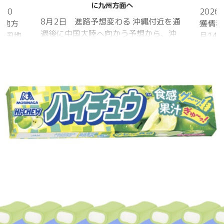
に九州方面へ
20
202
8月2日 進路予想変わる 沖縄付近を通
国地方
獲情報
過後に中国大陸へ向かう予想から、沖
中国地
月14
縄に接近後に北上して九州方面へ アメ
月1日
ものの
リカ海洋大気
沖縄地
低調。
庁
か、カ
ヨーロッパ中
はかな
期予報センター 気象庁 8月31日
ノコギ
6:00 8月30日 5:20 8月1日に南鳥島
た。し
近海で猛烈な勢力へ 台風13号は、今
いると
後、海面水温が29度以上の海域を西進
冬眠し
する見込みで、猛烈な勢力になる見込
ました
み。
たコク
リーを吸