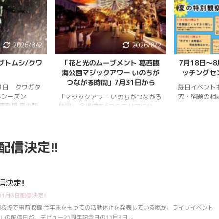
2026/8/2
2026/8/2
ブトムシ/クワ
「花と光のムーブメント 葛西臨
7月18日〜
海公園マジックアワー いのちが
ッチングセ
つながる時間」7月31日から
月1日 クワガタ
毎日イベント
年シーズン
究・宿題の相
「マジックアワー いのちがつながる
樹液発見 夏の訪
時間」 会場内を6つのエリアに分
、雨量が少な
け、夕暮れから夜明けまで移り変わ
調。新水族園の
る空の色彩をイメージしたライトア
か、カブトム
ップを展開。ライトアップの点灯時
配信決定!!
情報はかなり減
間は18時～20時30分。 「フォト
ムシ・ノコギリ
スポット」（ひまわり畑内） 噴水
りました。しか
前中央園路の「Fresh Sun（爽やか
減少していると
な陽）」 葛西臨海水族園入口前の演
年3月28日 冬
出「Deep Sea Night（深海の夜）」
決定!!
タ全員が目覚め
1月3日配信決定!!
月17日 冬眠して
覚めました!!
競技場で事前収録 今年末をもっての活動休止を発表している嵐が、ライブイベント
.
」の配信日が、デビュー21周年記念日の11月3日 ...