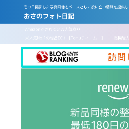
その日撮影した写真画像をベースとして役に立つ情報を提供し
おさのフォト日記
Amazonで売れている人気商品
パリ
米人気No.1の総合EC！【Temuティームー】
高機能