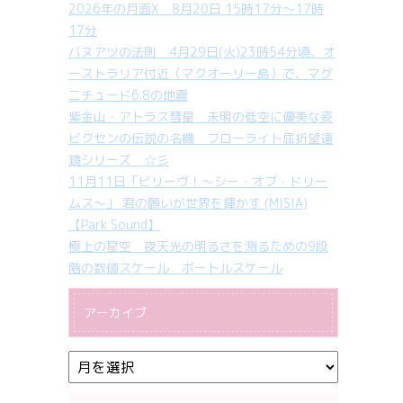
2026年の月面X 8月20日 15時17分～17時
17分
バヌアツの法則 4月29日(火)23時54分頃、オ
ーストラリア付近（マクオーリー島）で、マグ
ニチュード6.8の地震
紫金山・アトラス彗星 未明の低空に優美な姿
ビクセンの伝説の名機 フローライト屈折望遠
鏡シリーズ ☆彡
11月11日「ビリーヴ！～シー・オブ・ドリー
ムス～」 君の願いが世界を輝かす (MISIA)
【Park Sound】
極上の星空 夜天光の明るさを測るための9段
階の数値スケール ボートルスケール
アーカイブ