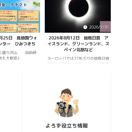
2026/8/1
2026/7/31
8月25日 鳥類園ウォ
2026年8月12日 皆既日食 ア
ペルセ
ンター ひみつきち
イスランド、グリーンランド、ス
ペイン北部など
も盛り沢山 自由研
202
談も大歓迎♪
件のペ
ヨーロッパでは27年ぶりの皆既日食
スター
今回の日食は、中央ヨーロッパ時間
https:
2026年8月12日(水)の夕方、太陽が
conten
西の空に傾いたころで起こります。
813_2
https://hrykosd.com/wp-
https:
content/uploads/2026/07/20260
conten
726_173927.mp4
813_2
https://www.youtube.com/watch?
ウス流
v=AUJyBTySGso
月が大
い年は
極大時刻
よろず役立ち情報