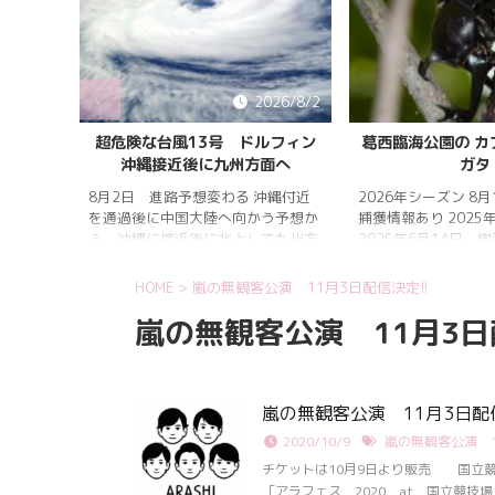
026/8/5
2026/8/2
雨明け
超危険な台風13号 ドルフィン
葛西臨海公園の カ
沖縄接近後に九州方面へ
ガタ
 7月20
 四国地
8月2日 進路予想変わる 沖縄付近
2026年シーズン 8
畿地方、
を通過後に中国大陸へ向かう予想か
捕獲情報あり 2025
梅雨明け
ら、沖縄に接近後に北上して九州方
2025年6月14日 
 6月29
面へ アメリカ海洋大気
れは早かったものの
庁
く、樹液の出方は低
HOME
>
嵐の無観客公演 11月3日配信決定!!
ヨーロッ
建設の影響もあって
嵐の無観客公演 11月3日
パ中期予報センター 気象庁 8月
シ・クワガタの確認
31日 6:00 8月30日 5:20 8月1日
りましたが、カブト
に南鳥島近海で猛烈な勢力へ 台風
クワガタの情報があ
13号は、今後、海面水温が29度以
し、かなり個体数が
上の海域を西進する見込みで、猛烈
思われます。 2025
嵐の無観客公演 11月3日配信
な勢力になる見込み。
眠していたコクワガ
2020/10/9
嵐の無観客公演 1
ました!! 2025年2
いたコクワガタ♂が目
チケットは10月9日より販売 国立
昆虫ゼリーを吸って ..
「アラフェス 2020 at 国立競技場