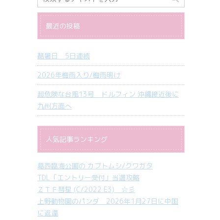
最近の投稿
酷暑日 5日連続
2026年梅雨入り/梅雨明け
超危険な台風13号 ドルフィン 沖縄接近後に
九州方面へ
人気記事ランキング
葛西臨海公園の カブトムシ/クワガタ
TDL「エントリー受付」当選攻略
ＺＴＦ彗星 (C/2022 E3) ☆彡
上野動物園のパンダ 2026年1月27日に中国
に返還