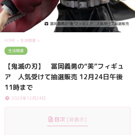
冨岡義勇の“美”フィギュア 人気受けて抽選販売
HOME
>
生活関連
>
生活関連
【鬼滅の刃】 冨岡義勇の“美”フィギュ
ア 人気受けて抽選販売 12月24日午後
11時まで
2020年12月24日
目次
[
非表示
]