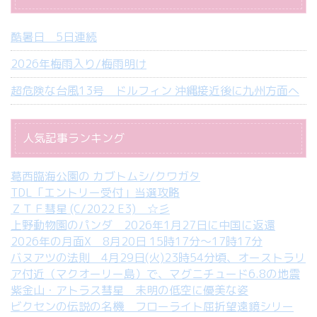
酷暑日 5日連続
2026年梅雨入り/梅雨明け
超危険な台風13号 ドルフィン 沖縄接近後に九州方面へ
人気記事ランキング
葛西臨海公園の カブトムシ/クワガタ
TDL「エントリー受付」当選攻略
ＺＴＦ彗星 (C/2022 E3) ☆彡
上野動物園のパンダ 2026年1月27日に中国に返還
2026年の月面X 8月20日 15時17分～17時17分
バヌアツの法則 4月29日(火)23時54分頃、オーストラリ
ア付近（マクオーリー島）で、マグニチュード6.8の地震
紫金山・アトラス彗星 未明の低空に優美な姿
ビクセンの伝説の名機 フローライト屈折望遠鏡シリー