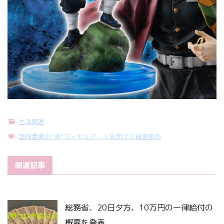
-
生活関連
-
冨岡義勇の“美”フィギュア 人気受けて抽選販売
関連記事
総務省、20日夕方、10万円の一律給付の
概要を発表