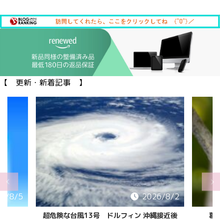
【 更新・新着記事 】
6/8/5
2026/8/2
超危険な台風13号 ドルフィン 沖縄接近後
葛