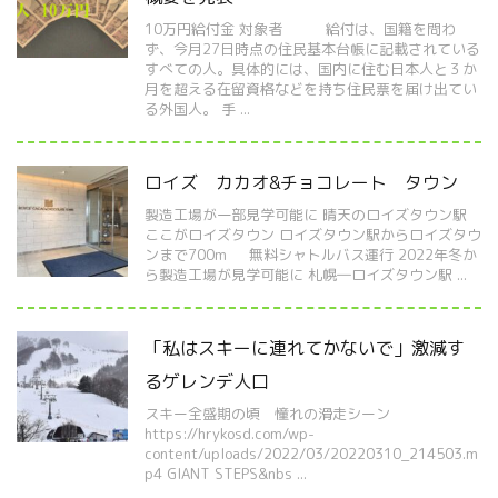
10万円給付金 対象者 給付は、国籍を問わ
ず、今月27日時点の住民基本台帳に記載されている
すべての人。具体的には、国内に住む日本人と３か
月を超える在留資格などを持ち住民票を届け出てい
る外国人。 手 ...
ロイズ カカオ&チョコレート タウン
製造工場が一部見学可能に 晴天のロイズタウン駅
ここがロイズタウン ロイズタウン駅からロイズタウ
ンまで700m 無料シャトルバス運行 2022年冬か
ら製造工場が見学可能に 札幌―ロイズタウン駅 ...
「私はスキーに連れてかないで」激減す
るゲレンデ人口
スキー全盛期の頃 憧れの滑走シーン
https://hrykosd.com/wp-
content/uploads/2022/03/20220310_214503.m
p4 GIANT STEPS&nbs ...