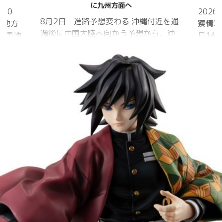
に九州方面へ
20
202
8月2日 進路予想変わる 沖縄付近を通
国地方
獲情報
過後に中国大陸へ向かう予想から、沖
中国地
月14
縄に接近後に北上して九州方面へ アメ
月1日
ものの
リカ海洋大気
沖縄地
低調。
庁
か、カ
ヨーロッパ中
はかな
期予報センター 気象庁 8月31日
ノコギ
6:00 8月30日 5:20 8月1日に南鳥島
た。し
近海で猛烈な勢力へ 台風13号は、今
いると
後、海面水温が29度以上の海域を西進
冬眠し
する見込みで、猛烈な勢力になる見込
ました
み。
たコク
リーを吸