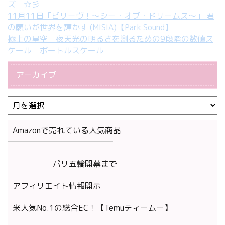
ズ ☆彡
11月11日「ビリーヴ！～シー・オブ・ドリームス～」 君
の願いが世界を輝かす (MISIA)【Park Sound】
極上の星空 夜天光の明るさを測るための9段階の数値ス
ケール ボートルスケール
アーカイブ
Amazonで売れている人気商品
パリ五輪開幕まで
アフィリエイト情報開示
米人気No.1の総合EC！【Temuティームー】