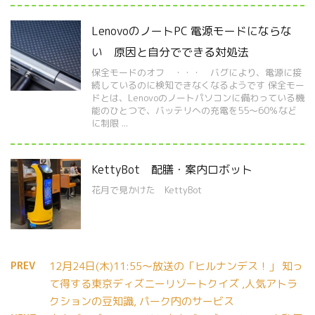
LenovoのノートPC 電源モードにならな
い 原因と自分でできる対処法
保全モードのオフ ・・・ バグにより、電源に接
続しているのに検知できなくなるようです 保全モー
ドとは、Lenovoのノートパソコンに備わっている機
能のひとつで、バッテリへの充電を55〜60％など
に制限 ...
KettyBot 配膳・案内ロボット
花月で見かけた KettyBot
PREV
12月24日(木)11:55～放送の「ヒルナンデス！」 知っ
て得する東京ディズニーリゾートクイズ ,人気アトラ
クションの豆知識, パーク内のサービス