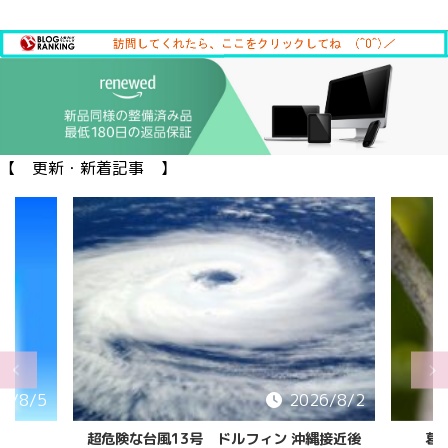
【 更新・新着記事 】
6/8/5
2026/8/2
超危険な台風13号 ドルフィン 沖縄接近後
葛