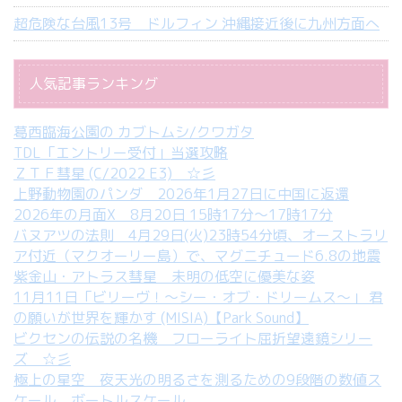
超危険な台風13号 ドルフィン 沖縄接近後に九州方面へ
人気記事ランキング
葛西臨海公園の カブトムシ/クワガタ
TDL「エントリー受付」当選攻略
ＺＴＦ彗星 (C/2022 E3) ☆彡
上野動物園のパンダ 2026年1月27日に中国に返還
2026年の月面X 8月20日 15時17分～17時17分
バヌアツの法則 4月29日(火)23時54分頃、オーストラリ
ア付近（マクオーリー島）で、マグニチュード6.8の地震
紫金山・アトラス彗星 未明の低空に優美な姿
11月11日「ビリーヴ！～シー・オブ・ドリームス～」 君
の願いが世界を輝かす (MISIA)【Park Sound】
ビクセンの伝説の名機 フローライト屈折望遠鏡シリー
ズ ☆彡
極上の星空 夜天光の明るさを測るための9段階の数値ス
ケール ボートルスケール