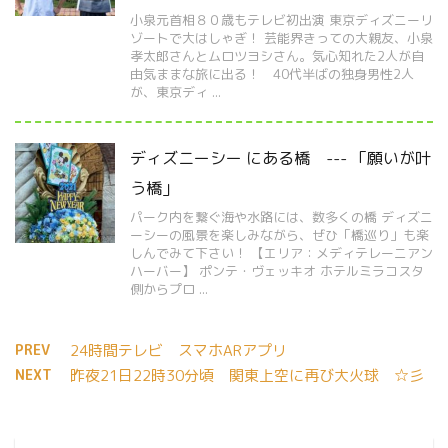
小泉元首相８０歳もテレビ初出演 東京ディズニーリ
ゾートで大はしゃぎ！ 芸能界きっての大親友、小泉
孝太郎さんとムロツヨシさん。気心知れた2人が自
由気ままな旅に出る！ 40代半ばの独身男性2人
が、東京ディ ...
ディズニーシー にある橋 --- 「願いが叶
う橋」
パーク内を繋ぐ海や水路には、数多くの橋 ディズニ
ーシーの風景を楽しみながら、ぜひ「橋巡り」も楽
しんでみて下さい！ 【エリア：メディテレーニアン
ハーバー】 ポンテ・ヴェッキオ ホテルミラコスタ
側からプロ ...
PREV
24時間テレビ スマホARアプリ
NEXT
昨夜21日22時30分頃 関東上空に再び大火球 ☆彡