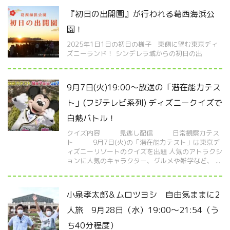
『初日の出開園』が行われる葛西海浜公
園！
2025年1日1日の初日の様子 東側に望む東京ディ
ズニーランド！ シンデレラ城からの初日の出
9月7日(火)19:00～放送の「潜在能力テス
ト」(フジテレビ系列) ディズニークイズで
白熱バトル！
クイズ内容 見逃し配信 日常観察力テス
ト 9月7日(火)の「潜在能力テスト」は東京デ
ィズニーリゾートのクイズを出題 人気のアトラクシ
ョンに人気のキャラクター、グルメや雑学など、 ...
小泉孝太郎＆ムロツヨシ 自由気ままに2
人旅 9月28日（水）19:00～21:54（う
ち40分程度）