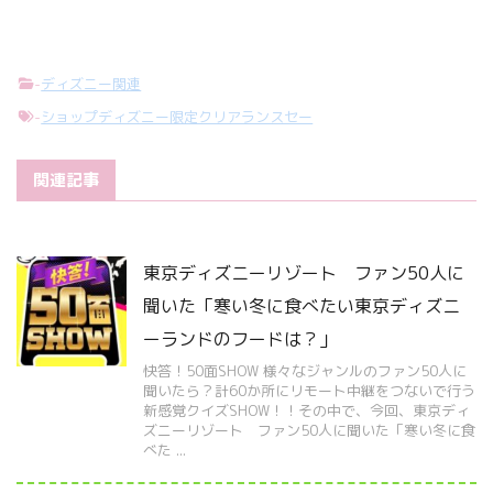
-
ディズニー関連
-
ショップディズニー限定クリアランスセー
関連記事
東京ディズニーリゾート ファン50人に
聞いた「寒い冬に食べたい東京ディズニ
ーランドのフードは？」
快答！50面SHOW 様々なジャンルのファン50人に
聞いたら？計60か所にリモート中継をつないで行う
新感覚クイズSHOW！！その中で、今回、東京ディ
ズニーリゾート ファン50人に聞いた「寒い冬に食
べた ...