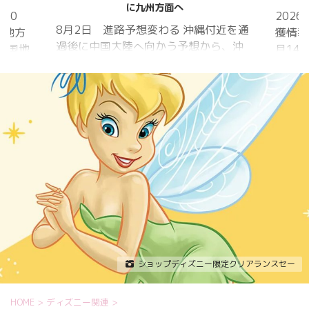
に九州方面へ
20
202
8月2日 進路予想変わる 沖縄付近を通
国地方
獲情報
過後に中国大陸へ向かう予想から、沖
中国地
月14
縄に接近後に北上して九州方面へ アメ
月1日
ものの
リカ海洋大気
沖縄地
低調。
庁
か、カ
ヨーロッパ中
はかな
期予報センター 気象庁 8月31日
ノコギ
6:00 8月30日 5:20 8月1日に南鳥島
た。し
近海で猛烈な勢力へ 台風13号は、今
いると
後、海面水温が29度以上の海域を西進
冬眠し
する見込みで、猛烈な勢力になる見込
ました
み。
たコク
リーを吸
ショップディズニー限定クリアランスセー
HOME
>
ディズニー関連
>