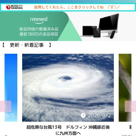
【 更新・新着記事 】
6/8/5
2026/8/2
超危険な台風13号 ドルフィン 沖縄接近後
葛
に九州方面へ