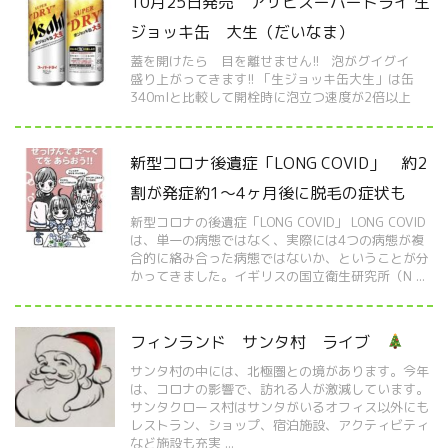
10月25日発売 アサヒスーパードライ 生
ジョッキ缶 大生（だいなま）
蓋を開けたら 目を離せません!! 泡がグイグイ
盛り上がってきます!! 「生ジョッキ缶大生」は缶
340mlと比較して開栓時に泡立つ速度が2倍以上
新型コロナ後遺症「LONG COVID」 約2
割が発症約1～4ヶ月後に脱毛の症状も
新型コロナの後遺症「LONG COVID」 LONG COVID
は、単一の病態ではなく、実際には4つの病態が複
合的に絡み合った病態ではないか、ということが分
かってきました。イギリスの国立衛生研究所（N ...
フィンランド サンタ村 ライブ
サンタ村の中には、北極圏との境があります。今年
は、コロナの影響で、訪れる人が激減しています。
サンタクロース村はサンタがいるオフィス以外にも
レストラン、ショップ、宿泊施設、アクティビティ
など施設も充実 ...