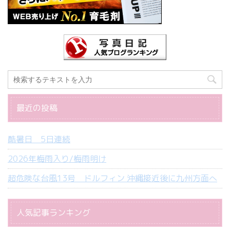
最近の投稿
酷暑日 5日連続
2026年梅雨入り/梅雨明け
超危険な台風13号 ドルフィン 沖縄接近後に九州方面へ
人気記事ランキング