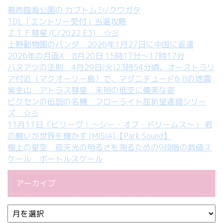
葛西臨海公園の カブトムシ/クワガタ
TDL「エントリー受付」当選攻略
ＺＴＦ彗星 (C/2022 E3) ☆彡
上野動物園のパンダ 2026年1月27日に中国に返還
2026年の月面X 8月20日 15時17分～17時17分
バヌアツの法則 4月29日(火)23時54分頃、オーストラリ
ア付近（マクオーリー島）で、マグニチュード6.8の地震
紫金山・アトラス彗星 未明の低空に優美な姿
ビクセンの伝説の名機 フローライト屈折望遠鏡シリー
ズ ☆彡
11月11日「ビリーヴ！～シー・オブ・ドリームス～」 君
の願いが世界を輝かす (MISIA)【Park Sound】
極上の星空 夜天光の明るさを測るための9段階の数値ス
ケール ボートルスケール
アーカイブ