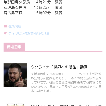
与那国島久部良 14時21分 微弱
石垣島石垣港 13時26分 微弱
宮古島平良 15時02分 微弱
-
生活関連
-
フィリピン付近でM8.2の地震
関連記事
ウクライナ「世界への感謝」動画
支援国の中に日本国無し ・・・ ウクライナ外務省
が公開した動画をめぐり、日本人の間で波紋が広が
っています。各国の支援に感謝を表明する内容にも
かかわらず、日本への言及がなかったためです。日
本は財政支援 ...