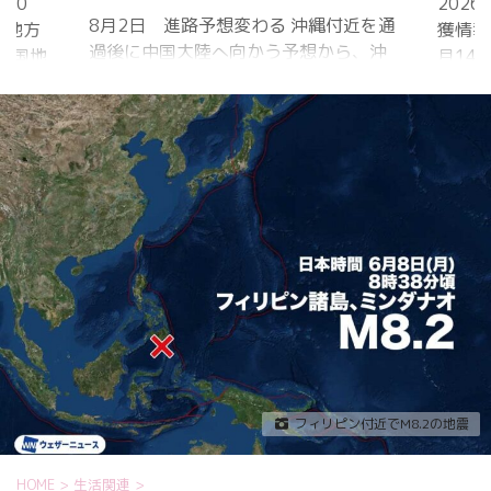
20
202
8月2日 進路予想変わる 沖縄付近を通
国地方
獲情報
過後に中国大陸へ向かう予想から、沖
中国地
月14
縄に接近後に北上して九州方面へ アメ
月1日
ものの
リカ海洋大気
沖縄地
低調。
庁
か、カ
ヨーロッパ中
はかな
期予報センター 気象庁 8月31日
ノコギ
6:00 8月30日 5:20 8月1日に南鳥島
た。し
近海で猛烈な勢力へ 台風13号は、今
いると
後、海面水温が29度以上の海域を西進
冬眠し
する見込みで、猛烈な勢力になる見込
ました
み。
たコク
リーを吸
フィリピン付近でM8.2の地震
HOME
>
生活関連
>