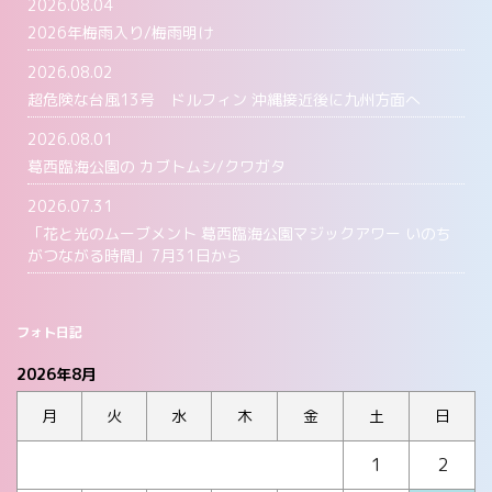
2026.08.04
2026年梅雨入り/梅雨明け
2026.08.02
超危険な台風13号 ドルフィン 沖縄接近後に九州方面へ
2026.08.01
葛西臨海公園の カブトムシ/クワガタ
2026.07.31
「花と光のムーブメント 葛西臨海公園マジックアワー いのち
がつながる時間」7月31日から
フォト日記
2026年8月
月
火
水
木
金
土
日
1
2