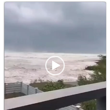
動
画
プ
レ
ー
ヤ
ー