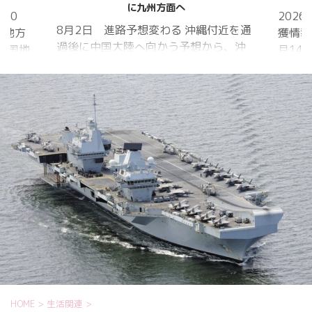
に九州方面へ
20
202
8月2日 進路予想変わる 沖縄付近を通
国地方
獲情報
過後に中国大陸へ向かう予想から、沖
中国地
月14
縄に接近後に北上して九州方面へ アメ
月1日
ものの
リカ海洋大気
沖縄地
低調。
庁
か、カ
ヨーロッパ中
はかな
期予報センター 気象庁 8月31日
ノコギ
6:00 8月30日 5:20 8月1日に南鳥島
た。し
近海で猛烈な勢力へ 台風13号は、今
いると
後、海面水温が29度以上の海域を西進
冬眠し
する見込みで、猛烈な勢力になる見込
ました
み。
たコク
リーを吸
HOME
>
生活関連
>