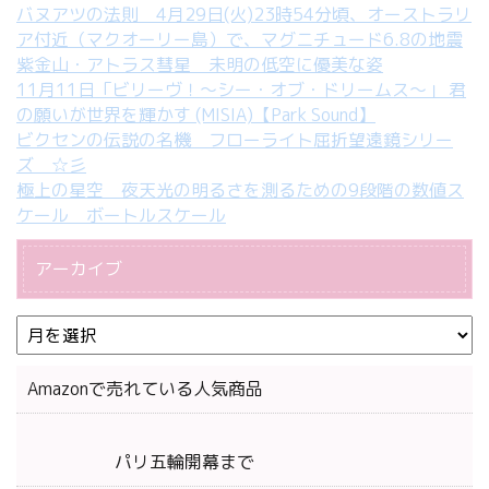
バヌアツの法則 4月29日(火)23時54分頃、オーストラリ
ア付近（マクオーリー島）で、マグニチュード6.8の地震
紫金山・アトラス彗星 未明の低空に優美な姿
11月11日「ビリーヴ！～シー・オブ・ドリームス～」 君
の願いが世界を輝かす (MISIA)【Park Sound】
ビクセンの伝説の名機 フローライト屈折望遠鏡シリー
ズ ☆彡
極上の星空 夜天光の明るさを測るための9段階の数値ス
ケール ボートルスケール
アーカイブ
Amazonで売れている人気商品
パリ五輪開幕まで