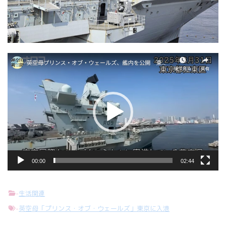
動
画
プ
レ
ー
ヤ
ー
00:00
02:44
-
生活関連
-
英空母「プリンス・オブ・ウェールズ」東京に入港