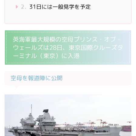
2.
31日には一般見学を予定
英海軍最大規模の空母プリンス・オブ・
ウェールズは28日、東京国際クルーズタ
ーミナル（東京）に入港
空母を報道陣に公開