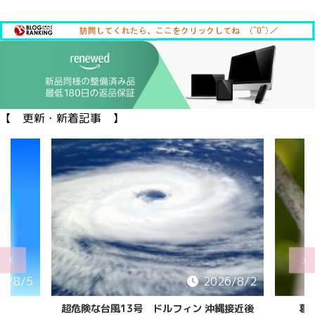
【 更新・新着記事 】
6/8/5
2026/8/2
超危険な台風13号 ドルフィン 沖縄接近後
葛