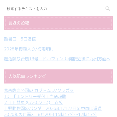
最近の投稿
酷暑日 5日連続
2026年梅雨入り/梅雨明け
超危険な台風13号 ドルフィン 沖縄接近後に九州方面へ
人気記事ランキング
葛西臨海公園の カブトムシ/クワガタ
TDL「エントリー受付」当選攻略
ＺＴＦ彗星 (C/2022 E3) ☆彡
上野動物園のパンダ 2026年1月27日に中国に返還
2026年の月面X 8月20日 15時17分～17時17分