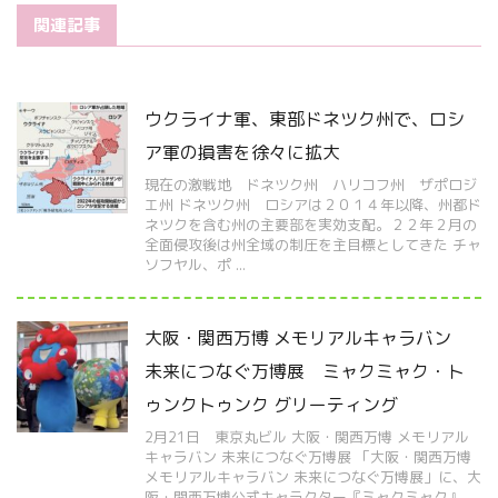
関連記事
ウクライナ軍、東部ドネツク州で、ロシ
ア軍の損害を徐々に拡大
現在の激戦地 ドネツク州 ハリコフ州 ザポロジ
エ州 ドネツク州 ロシアは２０１４年以降、州都ド
ネツクを含む州の主要部を実効支配。２２年２月の
全面侵攻後は州全域の制圧を主目標としてきた チャ
ソフヤル、ポ ...
大阪・関西万博 メモリアルキャラバン
未来につなぐ万博展 ミャクミャク・ト
ゥンクトゥンク グリーティング
2月21日 東京丸ビル 大阪・関西万博 メモリアル
キャラバン 未来につなぐ万博展 「大阪・関西万博
メモリアルキャラバン 未来につなぐ万博展」に、大
阪・関西万博公式キャラクター『ミャクミャク』