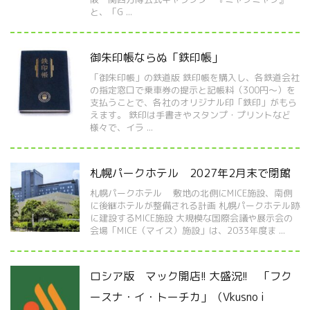
と、「G ...
御朱印帳ならぬ「鉄印帳」
「御朱印帳」の鉄道版 鉄印帳を購入し、各鉄道会社
の指定窓口で乗車券の提示と記帳料（300円～）を
支払うことで、各社のオリジナル印「鉄印」がもら
えます。 鉄印は手書きやスタンプ・プリントなど
様々で、イラ ...
札幌パークホテル 2027年2月末で閉館
札幌パークホテル 敷地の北側にMICE施設、南側
に後継ホテルが整備される計画 札幌パークホテル跡
に建設するMICE施設 大規模な国際会議や展示会の
会場「MICE（マイス）施設」は、2033年度ま ...
ロシア版 マック開店!! 大盛況!! 「フク
ースナ・イ・トーチカ」（Vkusno i