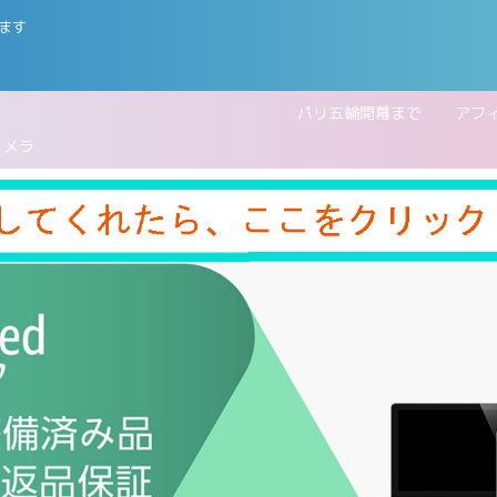
ます
五輪開幕まで
アフ
カメラ