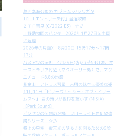
葛西臨海公園の カブトムシ/クワガタ
TDL「エントリー受付」当選攻略
ＺＴＦ彗星 (C/2022 E3) ☆彡
上野動物園のパンダ 2026年1月27日に中国
に返還
2026年の月面X 8月20日 15時17分～17時
17分
バヌアツの法則 4月29日(火)23時54分頃、オ
ーストラリア付近（マクオーリー島）で、マグ
ニチュード6.8の地震
紫金山・アトラス彗星 未明の低空に優美な姿
11月11日「ビリーヴ！～シー・オブ・ドリー
ムス～」 君の願いが世界を輝かす (MISIA)
【Park Sound】
ビクセンの伝説の名機 フローライト屈折望遠
鏡シリーズ ☆彡
極上の星空 夜天光の明るさを測るための9段
階の数値スケール ボートルスケール