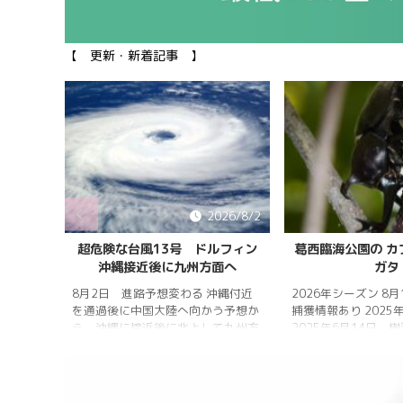
【 更新・新着記事 】
026/8/5
2026/8/2
雨明け
超危険な台風13号 ドルフィン
葛西臨海公園の カ
沖縄接近後に九州方面へ
ガタ
 7月20
 四国地
8月2日 進路予想変わる 沖縄付近
2026年シーズン 8
畿地方、
を通過後に中国大陸へ向かう予想か
捕獲情報あり 2025
梅雨明け
ら、沖縄に接近後に北上して九州方
2025年6月14日 
 6月29
面へ アメリカ海洋大気
れは早かったものの
庁
く、樹液の出方は低
ヨーロッ
建設の影響もあって
パ中期予報センター 気象庁 8月
シ・クワガタの確認