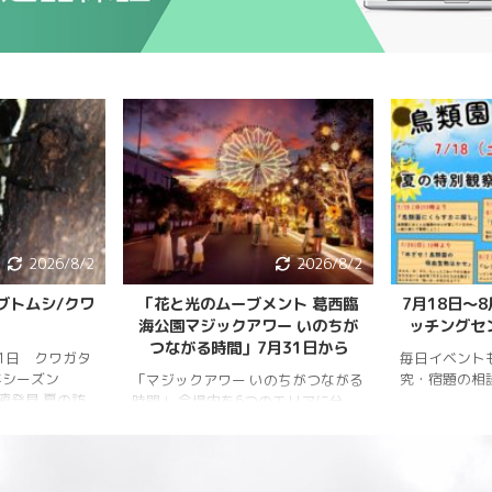
2026/8/2
2026/8/2
ブトムシ/クワ
「花と光のムーブメント 葛西臨
7月18日〜
海公園マジックアワー いのちが
ッチングセ
つながる時間」7月31日から
月1日 クワガタ
毎日イベント
年シーズン
究・宿題の相
「マジックアワー いのちがつながる
樹液発見 夏の訪
時間」 会場内を6つのエリアに分
、雨量が少な
け、夕暮れから夜明けまで移り変わ
調。新水族園の
る空の色彩をイメージしたライトア
か、カブトム
ップを展開。ライトアップの点灯時
情報はかなり減
間は18時～20時30分。 「フォト