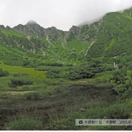
ムシ・ノコギリ
スポット」（ひまわり畑内） 噴水
りました。しか
前中央園路の「Fresh Sun（爽やか
減少していると
な陽）」 葛西臨海水族園入口前の演
年3月28日 冬
出「Deep Sea Night（深海の夜）」
タ全員が目覚め
月17日 冬眠して
覚めました!!
.
木曽駒ケ岳 千畳敷 2025年