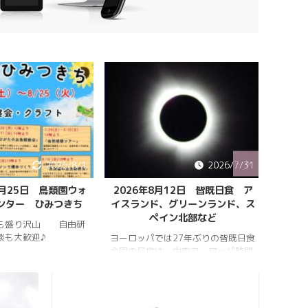
2026/8/1
2026/7/31
8月25日 鳥類園ウォ
2026年8月12日 皆既日食 ア
ペルセ
ンター ひみつきち
イスランド、グリーンランド、ス
ペイン北部など
も盛り沢山 自由研
202
談も大歓迎♪
件のペ
ヨーロッパでは27年ぶりの皆既日食
スター
今回の日食は、中央ヨーロッパ時間
https:
2026年8月12日(水)の夕方、太陽が
conten
西の空に傾いたころで起こります。
813_2
https://hrykosd.com/wp-
https:
content/uploads/2026/07/20260