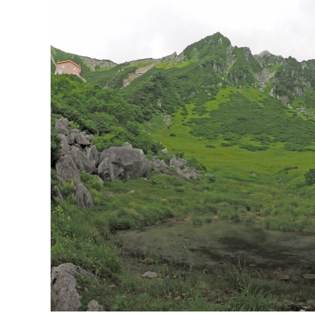
31日 6:00 8月30日 5:20 8月1日
りましたが、カブト
に南鳥島近海で猛烈な勢力へ 台風
クワガタの情報があ
13号は、今後、海面水温が29度以
し、かなり個体数が
上の海域を西進する見込みで、猛烈
思われます。 2025
な勢力になる見込み。
眠していたコクワガ
ました!! 2025年2
いたコクワガタ♂が目
昆虫ゼリーを吸って ..