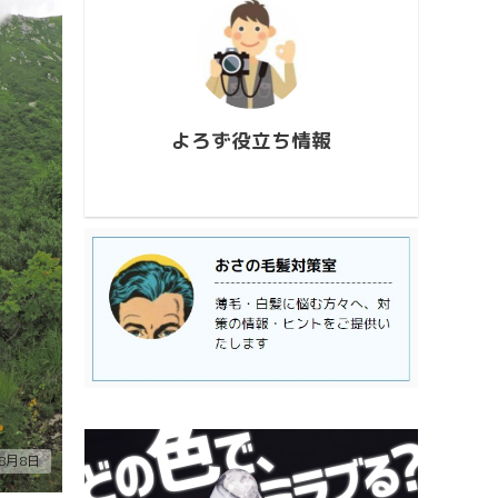
conten
726_173927.mp4
813_2
https://www.youtube.com/watch?
ウス流
v=AUJyBTySGso
月が大
い年は
極大時刻
よろず役立ち情報
8月8日