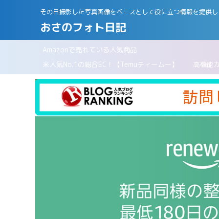
その日撮影した写真画像をベースとして役に立つ情報を提供し
おさのフォト日記
Amazonで売れている人気商品
パリ
米人気No.1の総合EC！【Temuティームー】
高機能