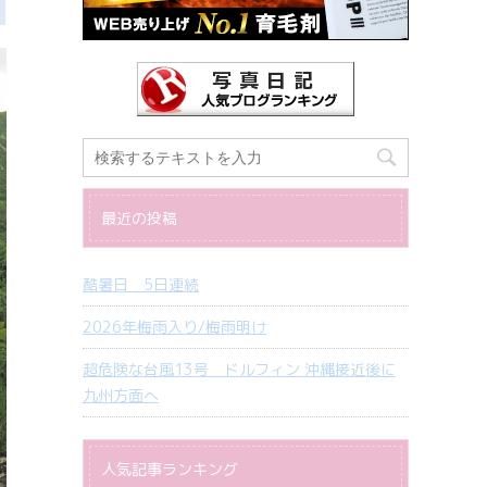
最近の投稿
酷暑日 5日連続
2026年梅雨入り/梅雨明け
超危険な台風13号 ドルフィン 沖縄接近後に
九州方面へ
人気記事ランキング