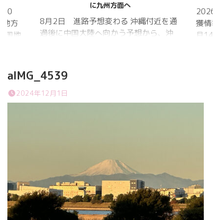
に九州方面へ
20
202
8月2日 進路予想変わる 沖縄付近を通
国地方
獲情報
過後に中国大陸へ向かう予想から、沖
中国地
月14
縄に接近後に北上して九州方面へ アメ
月1日
ものの
リカ海洋大気
沖縄地
低調。
庁
か、カ
aIMG_4539
ヨーロッパ中
はかな
期予報センター 気象庁 8月31日
2024年12月1日
ノコギ
6:00 8月30日 5:20 8月1日に南鳥島
た。し
近海で猛烈な勢力へ 台風13号は、今
いると
後、海面水温が29度以上の海域を西進
冬眠し
する見込みで、猛烈な勢力になる見込
ました
み。
たコク
リーを吸