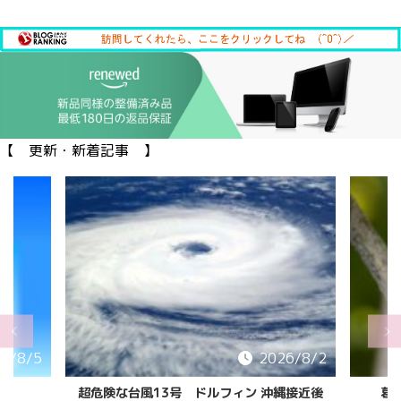
【 更新・新着記事 】
6/8/5
2026/8/2
超危険な台風13号 ドルフィン 沖縄接近後
葛