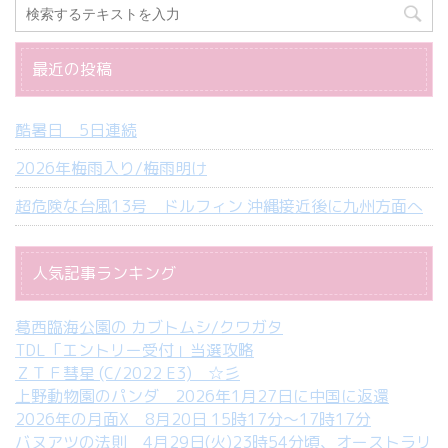
最近の投稿
酷暑日 5日連続
2026年梅雨入り/梅雨明け
超危険な台風13号 ドルフィン 沖縄接近後に九州方面へ
人気記事ランキング
葛西臨海公園の カブトムシ/クワガタ
TDL「エントリー受付」当選攻略
ＺＴＦ彗星 (C/2022 E3) ☆彡
上野動物園のパンダ 2026年1月27日に中国に返還
2026年の月面X 8月20日 15時17分～17時17分
バヌアツの法則 4月29日(火)23時54分頃、オーストラリ