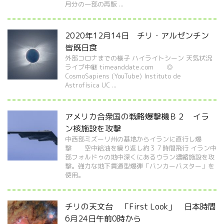
月分の一部の再販 ...
2020年12月14日 チリ・アルゼンチン
皆既日食
外部コロナまでの様子 ハイライトシーン 天気状況
ライブ中継 timeanddate.com ◎
CosmoSapiens (YouTube) Instituto de
Astrofísica UC ...
アメリカ合衆国の戦略爆撃機Ｂ２ イラ
ン核施設を攻撃
中西部ミズーリ州の基地からイランに直行し爆
撃 空中給油を繰り返し約３７時間飛行 イラン中
部フォルドゥの地中深くにあるウラン濃縮施設を攻
撃。強力な地下貫通型爆弾「バンカーバスター」を
使用。
チリの天文台 「First Look」 日本時間
6月24日午前0時から