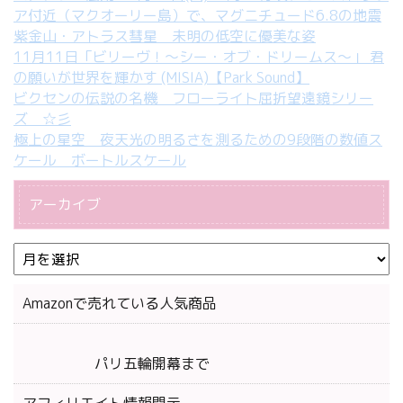
ア付近（マクオーリー島）で、マグニチュード6.8の地震
紫金山・アトラス彗星 未明の低空に優美な姿
11月11日「ビリーヴ！～シー・オブ・ドリームス～」 君
の願いが世界を輝かす (MISIA)【Park Sound】
ビクセンの伝説の名機 フローライト屈折望遠鏡シリー
ズ ☆彡
極上の星空 夜天光の明るさを測るための9段階の数値ス
ケール ボートルスケール
アーカイブ
Amazonで売れている人気商品
パリ五輪開幕まで