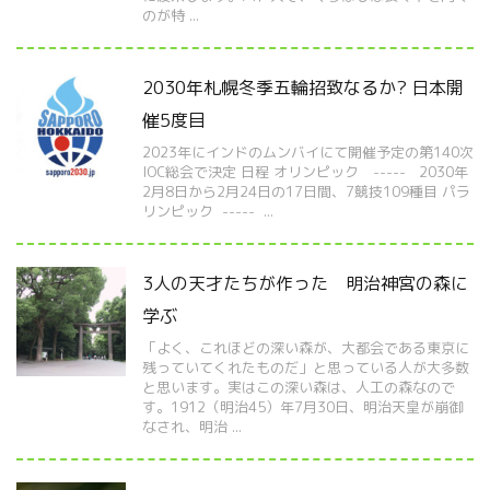
のが特 ...
2030年札幌冬季五輪招致なるか? 日本開
催5度目
2023年にインドのムンバイにて開催予定の第140次
IOC総会で決定 日程 オリンピック ----- 2030年
2月8日から2月24日の17日間、7競技109種目 パラ
リンピック ----- ...
3人の天才たちが作った 明治神宮の森に
学ぶ
「よく、これほどの深い森が、大都会である東京に
残っていてくれたものだ」と思っている人が大多数
と思います。実はこの深い森は、人工の森なので
す。1912（明治45）年7月30日、明治天皇が崩御
なされ、明治 ...