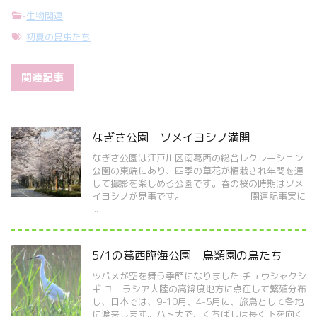
-
生物関連
-
初夏の昆虫たち
関連記事
なぎさ公園 ソメイヨシノ満開
なぎさ公園は江戸川区南葛西の総合レクレーション
公園の東端にあり、四季の草花が植栽され年間を通
して撮影を楽しめる公園です。春の桜の時期はソメ
イヨシノが見事です。 関連記事実に
...
5/1の葛西臨海公園 鳥類園の鳥たち
ツバメが空を舞う季節になりました チュウシャクシ
ギ ユーラシア大陸の高緯度地方に点在して繁殖分布
し、日本では、9-10月、4-5月に、旅鳥として各地
に渡来します。ハト大で、くちばしは長く下を向く