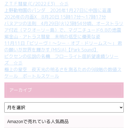
ＺＴＦ彗星 (C/2022 E3) ☆彡
上野動物園のパンダ 2026年1月27日に中国に返還
2026年の月面X 8月20日 15時17分～17時17分
バヌアツの法則 4月29日(火)23時54分頃、オーストラリ
ア付近（マクオーリー島）で、マグニチュード6.8の地震
紫金山・アトラス彗星 未明の低空に優美な姿
11月11日「ビリーヴ！～シー・オブ・ドリームス～」 君
の願いが世界を輝かす (MISIA)【Park Sound】
ビクセンの伝説の名機 フローライト屈折望遠鏡シリー
ズ ☆彡
極上の星空 夜天光の明るさを測るための9段階の数値ス
ケール ボートルスケール
アーカイブ
Amazonで売れている人気商品