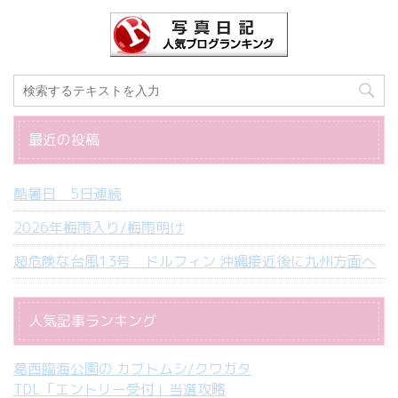
最近の投稿
酷暑日 5日連続
2026年梅雨入り/梅雨明け
超危険な台風13号 ドルフィン 沖縄接近後に九州方面へ
人気記事ランキング
葛西臨海公園の カブトムシ/クワガタ
TDL「エントリー受付」当選攻略