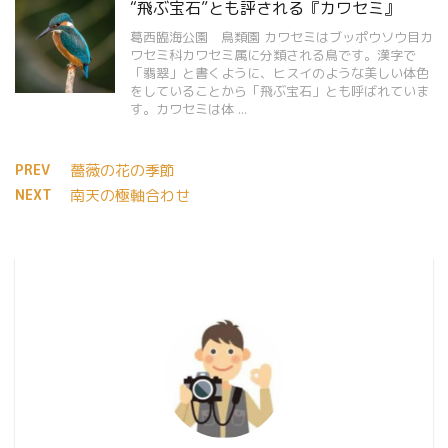
“飛ぶ宝石”とも評される『カワセミ』
葛西臨海公園 鳥類園 カワセミはブッポウソウ目カ
ワセミ科カワセミ属に分類される鳥です。漢字で
「翡翠」と書くように、ヒスイのような美しい体色
をしていることから「飛ぶ宝石」とも呼ばれていま
す。カワセミは体 ...
PREV
薔薇の花の季節
NEXT
南天の極軸合わせ