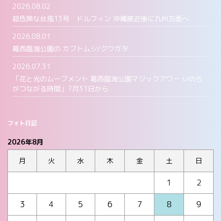
2026.08.02
超危険な台風13号 ドルフィン 沖縄接近後に九州方面へ
2026.08.01
葛西臨海公園の カブトムシ/クワガタ
2026.07.31
「花と光のムーブメント 葛西臨海公園マジックアワー いのち
がつながる時間」7月31日から
フォト日記
2026年8月
月
火
水
木
金
土
日
1
2
3
4
5
6
7
8
9