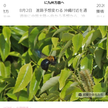
に九州方面へ
20
202
8月2日 進路予想変わる 沖縄付近を通
国地方
獲情報
過後に中国大陸へ向かう予想から、沖
中国地
月14
縄に接近後に北上して九州方面へ アメ
月1日
ものの
リカ海洋大気
沖縄地
低調。
庁
か、カ
ヨーロッパ中
はかな
期予報センター 気象庁 8月31日
ノコギ
6:00 8月30日 5:20 8月1日に南鳥島
た。し
近海で猛烈な勢力へ 台風13号は、今
いると
後、海面水温が29度以上の海域を西進
冬眠し
する見込みで、猛烈な勢力になる見込
ました
み。
たコク
リーを吸
初夏の昆虫たち
HOME
>
生物関連
>