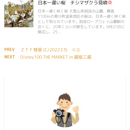
日本一遅い桜 チシマザクラ見頃
日本一遅く咲く桜 大雪山系旭岳の山麓、標高
1100mの東川町温泉地区の桜は、日本一遅く咲く桜
として知られています。旭岳ロープウェイ山麓駅の
近くに、20本くらいが群生しています。6月21日に
開花し、25 ...
PREV
ＺＴＦ彗星 (C/2022 E3) ☆彡
NEXT
Disney100 THE MARKET in 銀座三越