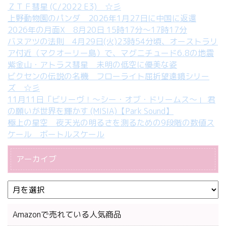
ＺＴＦ彗星 (C/2022 E3) ☆彡
上野動物園のパンダ 2026年1月27日に中国に返還
2026年の月面X 8月20日 15時17分～17時17分
バヌアツの法則 4月29日(火)23時54分頃、オーストラリ
ア付近（マクオーリー島）で、マグニチュード6.8の地震
紫金山・アトラス彗星 未明の低空に優美な姿
ビクセンの伝説の名機 フローライト屈折望遠鏡シリー
ズ ☆彡
11月11日「ビリーヴ！～シー・オブ・ドリームス～」 君
の願いが世界を輝かす (MISIA)【Park Sound】
極上の星空 夜天光の明るさを測るための9段階の数値ス
ケール ボートルスケール
アーカイブ
Amazonで売れている人気商品