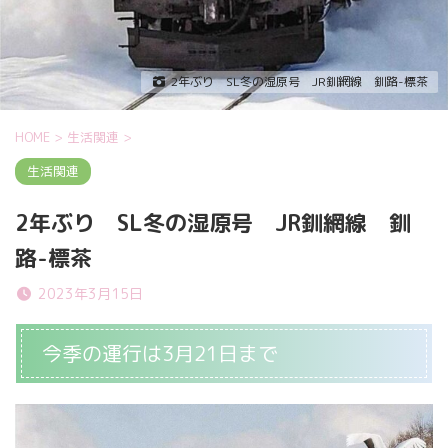
2年ぶり SL冬の湿原号 JR釧網線 釧路-標茶
HOME
>
生活関連
>
生活関連
2年ぶり SL冬の湿原号 JR釧網線 釧
路-標茶
2023年3月15日
今季の運行は3月21日まで