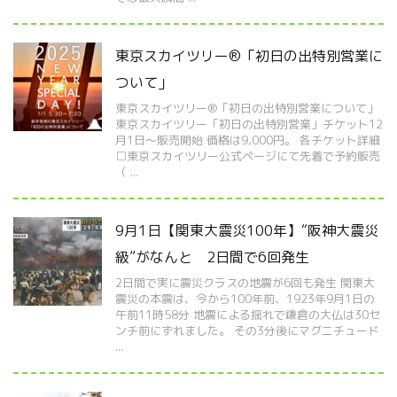
東京スカイツリー®「初日の出特別営業に
ついて」
東京スカイツリー®「初日の出特別営業について」
東京スカイツリー「初日の出特別営業」チケット12
月1日～販売開始 価格は9,000円。 各チケット詳細
□東京スカイツリー公式ページにて先着で予約販売
（ ...
9月1日【関東大震災100年】“阪神大震災
級”がなんと 2日間で6回発生
2日間で実に震災クラスの地震が6回も発生 関東大
震災の本震は、今から100年前、1923年9月1日の
午前11時58分 地震による揺れで鎌倉の大仏は30セ
ンチ前にずれました。 その3分後にマグニチュード
...