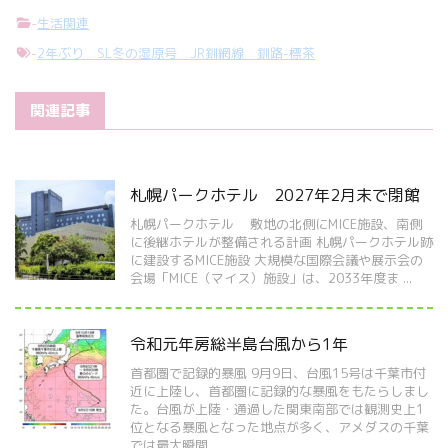
-
生活関連
-
2年ぶり SL冬の湿原号 JR釧網線 釧路-標茶
関連記事
札幌パークホテル 2027年2月末で閉館
札幌パークホテル 敷地の北側にMICE施設、南側
に後継ホテルが整備される計画 札幌パークホテル跡
に建設するMICE施設 大規模な国際会議や展示会の
会場「MICE（マイス）施設」は、2033年度ま ...
令和元年房総半島台風から1年
首都圏で記録的暴風 9月9日、台風15号は千葉市付
近に上陸し、首都圏に記録的な暴風をもたらしまし
た。台風が上陸・通過した関東南部では観測史上1
位となる暴風となった地点が多く、アメダスの千葉
では最大瞬間 ...