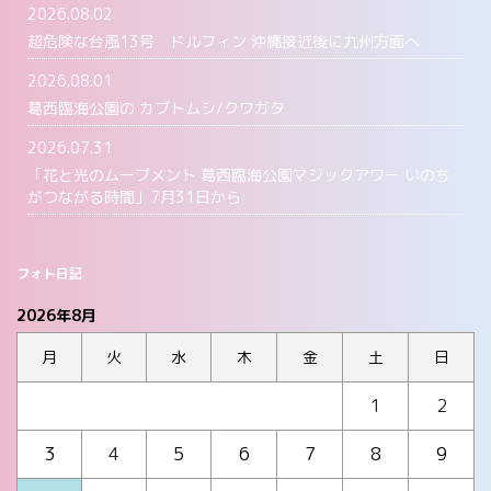
2026.08.02
超危険な台風13号 ドルフィン 沖縄接近後に九州方面へ
2026.08.01
葛西臨海公園の カブトムシ/クワガタ
2026.07.31
「花と光のムーブメント 葛西臨海公園マジックアワー いのち
がつながる時間」7月31日から
フォト日記
2026年8月
月
火
水
木
金
土
日
1
2
3
4
5
6
7
8
9