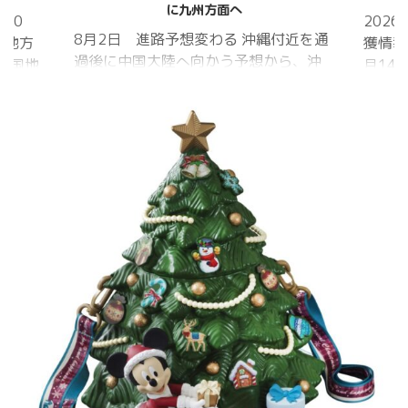
に九州方面へ
20
202
8月2日 進路予想変わる 沖縄付近を通
国地方
獲情報
過後に中国大陸へ向かう予想から、沖
中国地
月14
縄に接近後に北上して九州方面へ アメ
月1日
ものの
リカ海洋大気
沖縄地
低調。
庁
か、カ
ヨーロッパ中
はかな
期予報センター 気象庁 8月31日
ノコギ
6:00 8月30日 5:20 8月1日に南鳥島
た。し
近海で猛烈な勢力へ 台風13号は、今
いると
後、海面水温が29度以上の海域を西進
冬眠し
する見込みで、猛烈な勢力になる見込
ました
み。
たコク
リーを吸