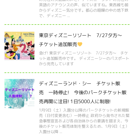
英語のアナウンスの声、似ていますね。東西線も朝
からディズニー気分です。都心の喧噪の中の地下鉄
で、ディズニー ...
東京ディズニーリゾート 7/27夕方～
チケット追加販売
急げ! 東京ディズニーリゾート 7/27夕方～ チケ
ット追加販売中です。 ディズニーシーのパスポート
から完売しています
ディズニーランド・シー チケット販
売 一時停止! 今後のパークチケット販
売再開に注目! 1日5000人に制限!
1月9日（土）入園分以降のパークチケットの新規販
売（日付変更含む）一時停止 政府から発令された緊
急事態宣言および各自治体からの要請を踏まえ、今
後のチケット販売体制を整えるため、1月9日（土）
入園分以降 ...