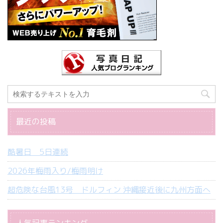
最近の投稿
酷暑日 5日連続
2026年梅雨入り/梅雨明け
超危険な台風13号 ドルフィン 沖縄接近後に九州方面へ