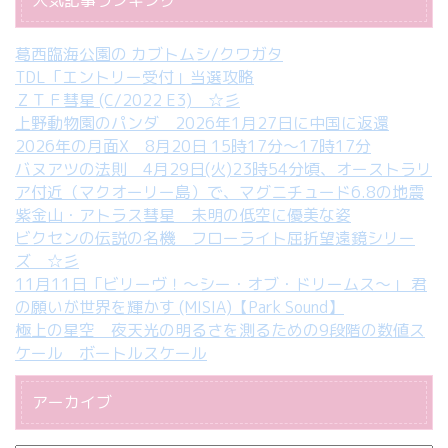
人気記事ランキング
葛西臨海公園の カブトムシ/クワガタ
TDL「エントリー受付」当選攻略
ＺＴＦ彗星 (C/2022 E3) ☆彡
上野動物園のパンダ 2026年1月27日に中国に返還
2026年の月面X 8月20日 15時17分～17時17分
バヌアツの法則 4月29日(火)23時54分頃、オーストラリ
ア付近（マクオーリー島）で、マグニチュード6.8の地震
紫金山・アトラス彗星 未明の低空に優美な姿
ビクセンの伝説の名機 フローライト屈折望遠鏡シリー
ズ ☆彡
11月11日「ビリーヴ！～シー・オブ・ドリームス～」 君
の願いが世界を輝かす (MISIA)【Park Sound】
極上の星空 夜天光の明るさを測るための9段階の数値ス
ケール ボートルスケール
アーカイブ