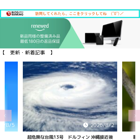
【 更新・新着記事 】
6/8/5
2026/8/2
超危険な台風13号 ドルフィン 沖縄接近後
葛