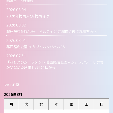
酷暑日 5日連続
2026.08.04
2026年梅雨入り/梅雨明け
2026.08.02
超危険な台風13号 ドルフィン 沖縄接近後に九州方面へ
2026.08.01
葛西臨海公園の カブトムシ/クワガタ
2026.07.31
「花と光のムーブメント 葛西臨海公園マジックアワー いのち
がつながる時間」7月31日から
フォト日記
2026年8月
月
火
水
木
金
土
日