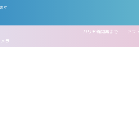
ます
五輪開幕まで
アフ
カメラ