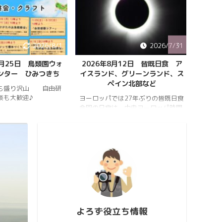
2026/8/1
2026/7/31
8月25日 鳥類園ウォ
2026年8月12日 皆既日食 ア
ペルセ
ンター ひみつきち
イスランド、グリーンランド、ス
ペイン北部など
も盛り沢山 自由研
202
談も大歓迎♪
件のペ
ヨーロッパでは27年ぶりの皆既日食
スター
今回の日食は、中央ヨーロッパ時間
https:
2026年8月12日(水)の夕方、太陽が
conten
西の空に傾いたころで起こります。
813_2
https://hrykosd.com/wp-
https:
content/uploads/2026/07/20260
conten
726_173927.mp4
813_2
https://www.youtube.com/watch?
ウス流
v=AUJyBTySGso
月が大
い年は
極大時刻
よろず役立ち情報