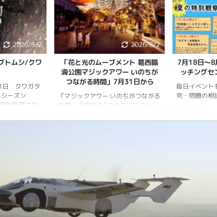
2026/8/2
2026/8/2
ブトムシ/クワ
「花と光のムーブメント 葛西臨
7月18日〜
海公園マジックアワー いのちが
ッチングセ
つながる時間」7月31日から
月1日 クワガタ
毎日イベント
年シーズン
究・宿題の相
「マジックアワー いのちがつながる
樹液発見 夏の訪
時間」 会場内を6つのエリアに分
、雨量が少な
け、夕暮れから夜明けまで移り変わ
調。新水族園の
る空の色彩をイメージしたライトア
か、カブトム
ップを展開。ライトアップの点灯時
情報はかなり減
間は18時～20時30分。 「フォト
ムシ・ノコギリ
スポット」（ひまわり畑内） 噴水
りました。しか
前中央園路の「Fresh Sun（爽やか
減少していると
な陽）」 葛西臨海水族園入口前の演
年3月28日 冬
出「Deep Sea Night（深海の夜）」
タ全員が目覚め
月17日 冬眠して
覚めました!!
.