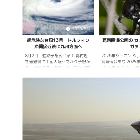
026/8/5
2026/8/2
雨明け
超危険な台風13号 ドルフィン
葛西臨海公園の カ
沖縄接近後に九州方面へ
ガタ
 7月20
 四国地
8月2日 進路予想変わる 沖縄付近
2026年シーズン 8
畿地方、
を通過後に中国大陸へ向かう予想か
捕獲情報あり 2025
梅雨明け
ら、沖縄に接近後に北上して九州方
2025年6月14日 
 6月29
面へ アメリカ海洋大気
れは早かったものの
庁
く、樹液の出方は低
ヨーロッ
建設の影響もあって
パ中期予報センター 気象庁 8月
シ・クワガタの確認
31日 6:00 8月30日 5:20 8月1日
りましたが、カブト
に南鳥島近海で猛烈な勢力へ 台風
クワガタの情報があ
13号は、今後、海面水温が29度以
し、かなり個体数が
上の海域を西進する見込みで、猛烈
思われます。 2025
な勢力になる見込み。
眠していたコクワガ
ました!! 2025年2
いたコクワガタ♂が目
昆虫ゼリーを吸って ..