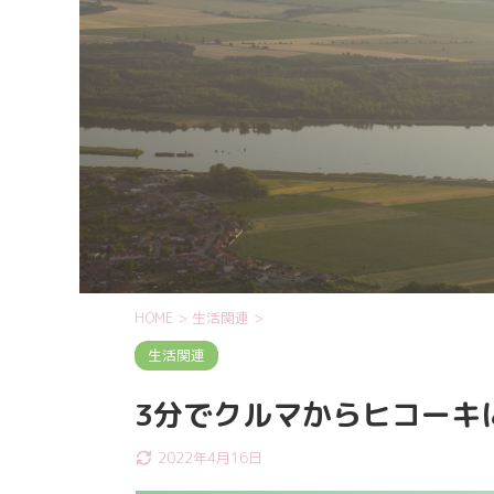
HOME
>
生活関連
>
生活関連
3分でクルマからヒコーキに
2022年4月16日