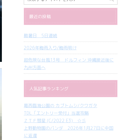
最近の投稿
酷暑日 5日連続
2026年梅雨入り/梅雨明け
超危険な台風13号 ドルフィン 沖縄接近後に
九州方面へ
人気記事ランキング
葛西臨海公園の カブトムシ/クワガタ
TDL「エントリー受付」当選攻略
ＺＴＦ彗星 (C/2022 E3) ☆彡
上野動物園のパンダ 2026年1月27日に中国
に返還