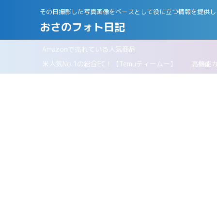
その日撮影した写真画像をベースとして役に立つ情報を提供し
おさのフォト日記
Amazonで売れている人気商品
パリ
米人気No.1の総合EC！【Temuティームー】
高機能