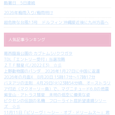
酷暑日 5日連続
2026年梅雨入り/梅雨明け
超危険な台風13号 ドルフィン 沖縄接近後に九州方面へ
人気記事ランキング
葛西臨海公園の カブトムシ/クワガタ
TDL「エントリー受付」当選攻略
ＺＴＦ彗星 (C/2022 E3) ☆彡
上野動物園のパンダ 2026年1月27日に中国に返還
2026年の月面X 8月20日 15時17分～17時17分
バヌアツの法則 4月29日(火)23時54分頃、オーストラリ
ア付近（マクオーリー島）で、マグニチュード6.8の地震
紫金山・アトラス彗星 未明の低空に優美な姿
ビクセンの伝説の名機 フローライト屈折望遠鏡シリー
ズ ☆彡
11月11日「ビリーヴ！～シー・オブ・ドリームス～」 君