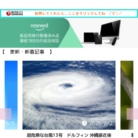
【 更新・新着記事 】
6/8/5
2026/8/2
超危険な台風13号 ドルフィン 沖縄接近後
葛