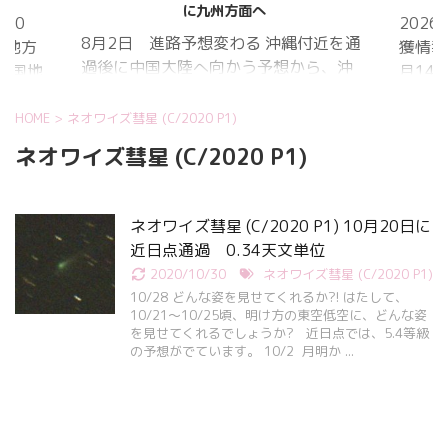
に九州方面へ
20
202
8月2日 進路予想変わる 沖縄付近を通
国地方
獲情報
過後に中国大陸へ向かう予想から、沖
中国地
月14
縄に接近後に北上して九州方面へ アメ
月1日
ものの
リカ海洋大気
沖縄地
低調。
HOME
>
ネオワイズ彗星 (C/2020 P1)
庁
か、カ
ネオワイズ彗星 (C/2020 P1)
ヨーロッパ中
はかな
期予報センター 気象庁 8月31日
ノコギ
6:00 8月30日 5:20 8月1日に南鳥島
た。し
ネオワイズ彗星 (C/2020 P1) 10月20日に
近海で猛烈な勢力へ 台風13号は、今
いると
近日点通過 0.34天文単位
後、海面水温が29度以上の海域を西進
冬眠し
2020/10/30
ネオワイズ彗星 (C/2020 P1)
する見込みで、猛烈な勢力になる見込
ました
10/28 どんな姿を見せてくれるか?! はたして、
み。
たコク
10/21～10/25頃、明け方の東空低空に、どんな姿
を見せてくれるでしょうか? 近日点では、5.4等級
リーを吸
の予想がでています。 10/2 月明か ...