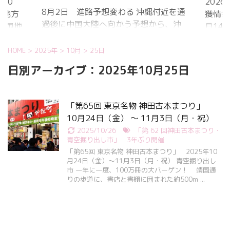
20
202
8月2日 進路予想変わる 沖縄付近を通
国地方
獲情報
過後に中国大陸へ向かう予想から、沖
中国地
月14
縄に接近後に北上して九州方面へ アメ
月1日
ものの
リカ海洋大気
沖縄地
低調。
HOME
>
2025年
>
10月
>
25日
庁
か、カ
日別アーカイブ：2025年10月25日
ヨーロッパ中
はかな
期予報センター 気象庁 8月31日
ノコギ
6:00 8月30日 5:20 8月1日に南鳥島
た。し
「第65回 東京名物 神田古本まつり」
近海で猛烈な勢力へ 台風13号は、今
いると
10月24日（金） ～ 11月3日（月・祝）
後、海面水温が29度以上の海域を西進
冬眠し
2025/10/26
「第 62 回神田古本まつり・
する見込みで、猛烈な勢力になる見込
ました
青空掘り出し市」 3年ぶり開催
み。
たコク
「第65回 東京名物 神田古本まつり」 2025年10
月24日（金）～11月3日（月・祝） 青空掘り出し
リーを吸
市 一年に一度、100万冊の大バーゲン！ 靖国通
りの歩道に、書店と書棚に囲まれた約500m ...