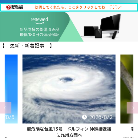
【 更新・新着記事 】
6/8/5
2026/8/2
超危険な台風13号 ドルフィン 沖縄接近後
葛
に九州方面へ