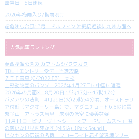
酷暑日 5日連続
2026年梅雨入り/梅雨明け
超危険な台風13号 ドルフィン 沖縄接近後に九州方面へ
人気記事ランキング
葛西臨海公園の カブトムシ/クワガタ
TDL「エントリー受付」当選攻略
ＺＴＦ彗星 (C/2022 E3) ☆彡
上野動物園のパンダ 2026年1月27日に中国に返還
2026年の月面X 8月20日 15時17分～17時17分
バヌアツの法則 4月29日(火)23時54分頃、オーストラリ
ア付近（マクオーリー島）で、マグニチュード6.8の地震
紫金山・アトラス彗星 未明の低空に優美な姿
11月11日「ビリーヴ！～シー・オブ・ドリームス～」 君
の願いが世界を輝かす (MISIA)【Park Sound】
ビクセンの伝説の名機 フローライト屈折望遠鏡シリー