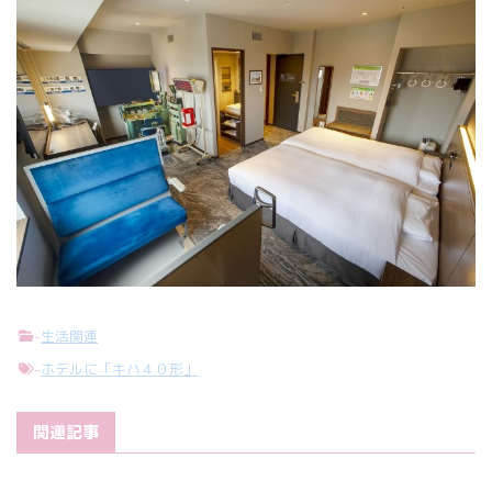
-
生活関連
-
ホテルに「キハ４０形」
関連記事