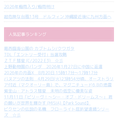
2026年梅雨入り/梅雨明け
超危険な台風13号 ドルフィン 沖縄接近後に九州方面へ
人気記事ランキング
葛西臨海公園の カブトムシ/クワガタ
TDL「エントリー受付」当選攻略
ＺＴＦ彗星 (C/2022 E3) ☆彡
上野動物園のパンダ 2026年1月27日に中国に返還
2026年の月面X 8月20日 15時17分～17時17分
バヌアツの法則 4月29日(火)23時54分頃、オーストラリ
ア付近（マクオーリー島）で、マグニチュード6.8の地震
紫金山・アトラス彗星 未明の低空に優美な姿
11月11日「ビリーヴ！～シー・オブ・ドリームス～」 君
の願いが世界を輝かす (MISIA)【Park Sound】
ビクセンの伝説の名機 フローライト屈折望遠鏡シリー
ズ ☆彡