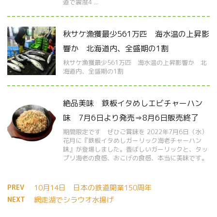
道で震度4 ...
秋サケ漁獲最少561万匹 海水温の上昇影
響か 北海道内、全盛期の1割
秋サケ漁獲最少561万匹 海水温の上昇影響か 北
海道内、全盛期の1割
絶品美味 鉄板イタめしエビチャーハン
味 7月6日より発売⇒8月6日販売終了
期間限定です ぜひご賞味を 2022年7月6日（水）
花月に『鉄板イタめしガーリック海老チャーハン
味』が登場しました。香ばしいガーリックと、タッ
プリ海老の食感、おこげの食感、本当に美味です。
PREV
10月14日 日本の鉄道開業150周年
NEXT
網走湖でシラウオ水揚げ