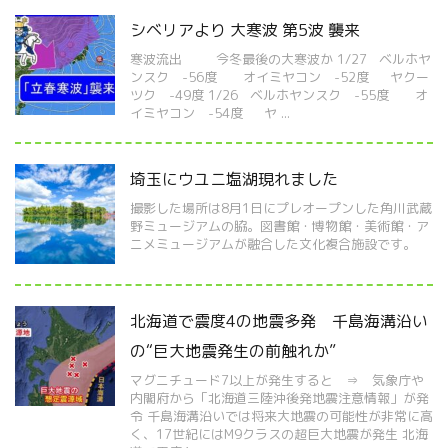
シベリアより 大寒波 第5波 襲来
寒波流出 今冬最後の大寒波か 1/27 ベルホヤ
ンスク -56度 オイミヤコン -52度 ヤクー
ツク -49度 1/26 ベルホヤンスク -55度 オ
イミヤコン -54度 ヤ ...
埼玉にウユニ塩湖現れました
撮影した場所は8月1日にプレオープンした角川武蔵
野ミュージアムの脇。図書館・博物館・美術館・ア
ニメミュージアムが融合した文化複合施設です。
北海道で震度4の地震多発 千島海溝沿い
の“巨大地震発生の前触れか”
マグニチュード7以上が発生すると ⇒ 気象庁や
内閣府から「北海道三陸沖後発地震注意情報」が発
令 千島海溝沿いでは将来大地震の可能性が非常に高
く、17世紀にはM9クラスの超巨大地震が発生 北海