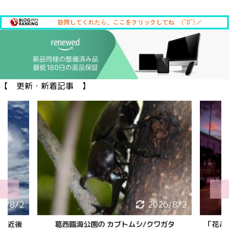
【 更新・新着記事 】
6/8/2
2026/8/2
縄接近後
葛西臨海公園の カブトムシ/クワガタ
「花と