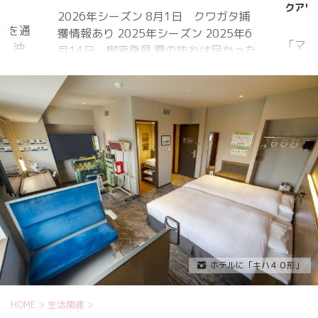
クアワ
2026年シーズン 8月1日 クワガタ捕
近を通
獲情報あり 2025年シーズン 2025年6
「マジ
ら、沖
月14日 樹液発見 夏の訪れは早かった
間」 
 アメ
ものの、雨量が少なく、樹液の出方は
れから
低調。新水族園の建設の影響もあって
をイメ
庁
か、カブトムシ・クワガタの確認情報
ライト
中
はかなり減りましたが、カブトムシ・
30分
1日
ノコギリクワガタの情報がありまし
り畑内
に南鳥島
た。しかし、かなり個体数が減少して
Sun
、今
いると思われます。 2025年3月28日
口前の演
を西進
冬眠していたコクワガタ全員が目覚め
夜）
る見込
ました!! 2025年2月17日 冬眠してい
たコクワガタ♂が目覚めました!! 昆虫ゼ
リーを吸って ...
ホテルに「キハ４０形」
HOME
>
生活関連
>