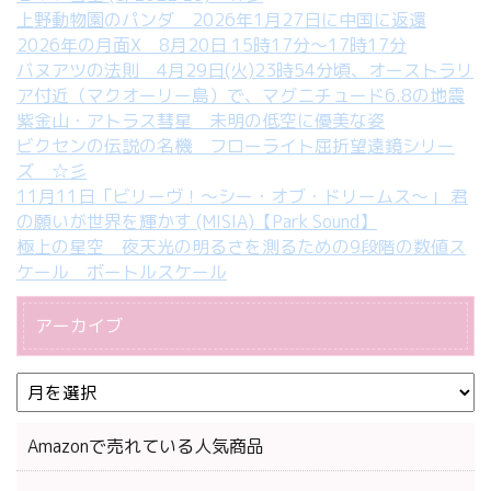
上野動物園のパンダ 2026年1月27日に中国に返還
2026年の月面X 8月20日 15時17分～17時17分
バヌアツの法則 4月29日(火)23時54分頃、オーストラリ
ア付近（マクオーリー島）で、マグニチュード6.8の地震
紫金山・アトラス彗星 未明の低空に優美な姿
ビクセンの伝説の名機 フローライト屈折望遠鏡シリー
ズ ☆彡
11月11日「ビリーヴ！～シー・オブ・ドリームス～」 君
の願いが世界を輝かす (MISIA)【Park Sound】
極上の星空 夜天光の明るさを測るための9段階の数値ス
ケール ボートルスケール
アーカイブ
Amazonで売れている人気商品