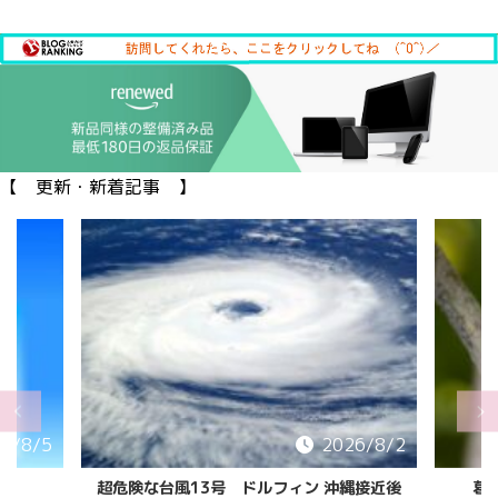
【 更新・新着記事 】
6/8/5
2026/8/2
超危険な台風13号 ドルフィン 沖縄接近後
葛