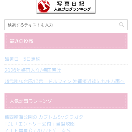
最近の投稿
酷暑日 5日連続
2026年梅雨入り/梅雨明け
超危険な台風13号 ドルフィン 沖縄接近後に九州方面へ
人気記事ランキング
葛西臨海公園の カブトムシ/クワガタ
TDL「エントリー受付」当選攻略
ＺＴＦ彗星 (C/2022 E3) ☆彡