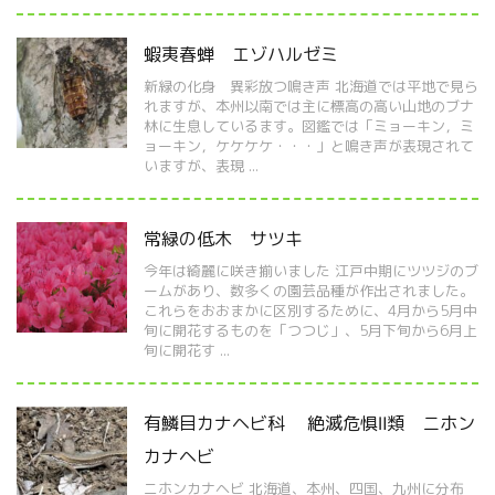
蝦夷春蝉 エゾハルゼミ
新緑の化身 異彩放つ鳴き声 北海道では平地で見ら
れますが、本州以南では主に標高の高い山地のブナ
林に生息しているます。図鑑では「ミョーキン，ミ
ョーキン，ケケケケ・・・」と鳴き声が表現されて
いますが、表現 ...
常緑の低木 サツキ
今年は綺麗に咲き揃いました 江戸中期にツツジのブ
ームがあり、数多くの園芸品種が作出されました。
これらをおおまかに区別するために、4月から5月中
旬に開花するものを「つつじ」、5月下旬から6月上
旬に開花す ...
有鱗目カナヘビ科 絶滅危惧Ⅱ類 ニホン
カナヘビ
ニホンカナヘビ 北海道、本州、四国、九州に分布