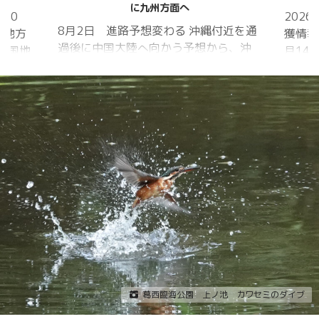
に九州方面へ
20
202
8月2日 進路予想変わる 沖縄付近を通
国地方
獲情報
過後に中国大陸へ向かう予想から、沖
中国地
月14
縄に接近後に北上して九州方面へ アメ
月1日
ものの
リカ海洋大気
沖縄地
低調。
庁
か、カ
ヨーロッパ中
はかな
期予報センター 気象庁 8月31日
ノコギ
6:00 8月30日 5:20 8月1日に南鳥島
た。し
近海で猛烈な勢力へ 台風13号は、今
いると
後、海面水温が29度以上の海域を西進
冬眠し
する見込みで、猛烈な勢力になる見込
ました
み。
たコク
リーを吸
葛西臨海公園 上ノ池 カワセミのダイブ