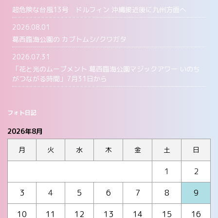
超危険な台風13号 ドルフィン 沖縄接近後に九州方面へ
2026.08.01
葛西臨海公園の カブトムシ/クワガタ
2026.07.31
「花と光のムーブメント 葛西臨海公園マジックアワー いのち
がつながる時間」7月31日から
フォト日記
2026年8月
月
火
水
木
金
土
日
1
2
3
4
5
6
7
8
9
10
11
12
13
14
15
16