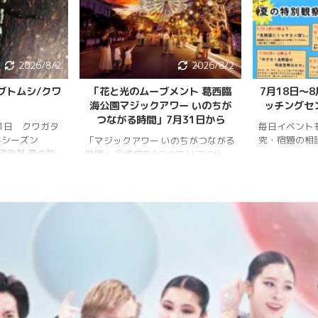
2026/8/2
2026/8/2
ブトムシ/クワ
「花と光のムーブメント 葛西臨
7月18日〜
海公園マジックアワー いのちが
ッチングセ
つながる時間」7月31日から
月1日 クワガタ
毎日イベント
年シーズン
究・宿題の相
「マジックアワー いのちがつながる
樹液発見 夏の訪
時間」 会場内を6つのエリアに分
、雨量が少な
け、夕暮れから夜明けまで移り変わ
調。新水族園の
る空の色彩をイメージしたライトア
か、カブトム
ップを展開。ライトアップの点灯時
情報はかなり減
間は18時～20時30分。 「フォト
ムシ・ノコギリ
スポット」（ひまわり畑内） 噴水
りました。しか
前中央園路の「Fresh Sun（爽やか
減少していると
な陽）」 葛西臨海水族園入口前の演
年3月28日 冬
出「Deep Sea Night（深海の夜）」
タ全員が目覚め
月17日 冬眠して
覚めました!!
.