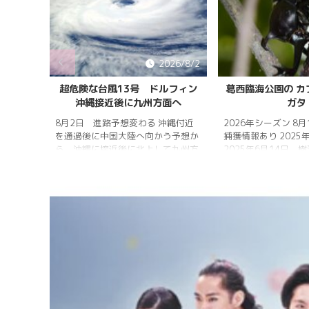
026/8/5
2026/8/2
雨明け
超危険な台風13号 ドルフィン
葛西臨海公園の カ
沖縄接近後に九州方面へ
ガタ
 7月20
 四国地
8月2日 進路予想変わる 沖縄付近
2026年シーズン 8
畿地方、
を通過後に中国大陸へ向かう予想か
捕獲情報あり 2025
梅雨明け
ら、沖縄に接近後に北上して九州方
2025年6月14日 
 6月29
面へ アメリカ海洋大気
れは早かったものの
庁
く、樹液の出方は低
ヨーロッ
建設の影響もあって
パ中期予報センター 気象庁 8月
シ・クワガタの確認
31日 6:00 8月30日 5:20 8月1日
りましたが、カブト
に南鳥島近海で猛烈な勢力へ 台風
クワガタの情報があ
13号は、今後、海面水温が29度以
し、かなり個体数が
上の海域を西進する見込みで、猛烈
思われます。 2025
な勢力になる見込み。
眠していたコクワガ
ました!! 2025年2
いたコクワガタ♂が目
昆虫ゼリーを吸って ..