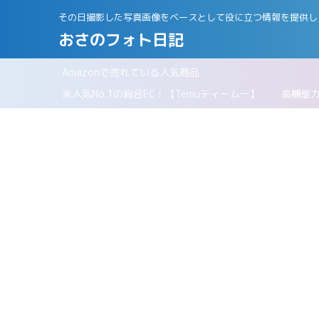
その日撮影した写真画像をベースとして役に立つ情報を提供し
おさのフォト日記
Amazonで売れている人気商品
パリ
米人気No.1の総合EC！【Temuティームー】
高機能