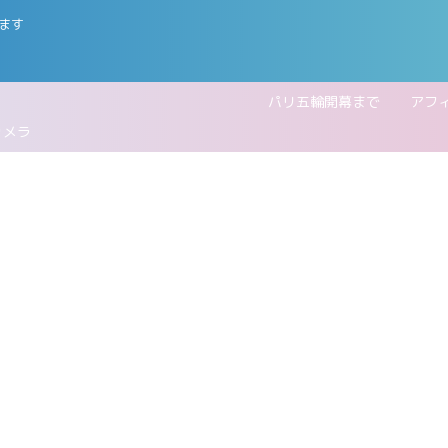
ます
五輪開幕まで
アフ
カメラ