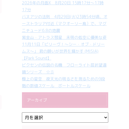
2026年の月面X 8月20日 15時17分～17時
17分
バヌアツの法則 4月29日(火)23時54分頃、オ
ーストラリア付近（マクオーリー島）で、マグ
ニチュード6.8の地震
紫金山・アトラス彗星 未明の低空に優美な姿
11月11日「ビリーヴ！～シー・オブ・ドリー
ムス～」 君の願いが世界を輝かす (MISIA)
【Park Sound】
ビクセンの伝説の名機 フローライト屈折望遠
鏡シリーズ ☆彡
極上の星空 夜天光の明るさを測るための9段
階の数値スケール ボートルスケール
アーカイブ