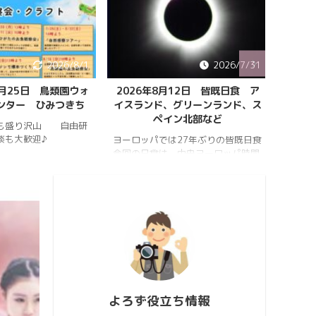
2026/8/1
2026/7/31
8月25日 鳥類園ウォ
2026年8月12日 皆既日食 ア
ペルセ
ンター ひみつきち
イスランド、グリーンランド、ス
ペイン北部など
も盛り沢山 自由研
202
談も大歓迎♪
件のペ
ヨーロッパでは27年ぶりの皆既日食
スター
今回の日食は、中央ヨーロッパ時間
https:
2026年8月12日(水)の夕方、太陽が
conten
西の空に傾いたころで起こります。
813_2
https://hrykosd.com/wp-
https:
content/uploads/2026/07/20260
conten
726_173927.mp4
813_2
https://www.youtube.com/watch?
ウス流
v=AUJyBTySGso
月が大
い年は
極大時刻
よろず役立ち情報