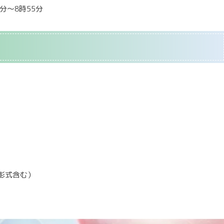
0分～8時55分
表彰式含む）