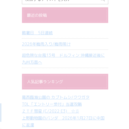
最近の投稿
酷暑日 5日連続
2026年梅雨入り/梅雨明け
超危険な台風13号 ドルフィン 沖縄接近後に
九州方面へ
人気記事ランキング
葛西臨海公園の カブトムシ/クワガタ
TDL「エントリー受付」当選攻略
ＺＴＦ彗星 (C/2022 E3) ☆彡
上野動物園のパンダ 2026年1月27日に中国
に返還